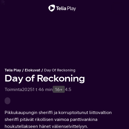
Tärkeä viesti
Telia Play
Elokuvat
Day Of Reckoning
Day of Reckoning
Toiminta
2025
1 t 46 min
16+
4.5
Pikkukaupungin sheriffi ja korruptoitunut liittovaltion
sheriffi pitävät rikollisen vaimoa panttivankina
houkutellakseen hänet välienselvittelyyn.