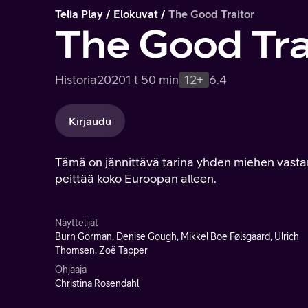
Telia Play
Elokuvat
The Good Traitor
The Good Tra
Historia
2020
1 t 50 min
12+
6.4
Kirjaudu
Tämä on jännittävä tarina yhden miehen vasta
peittää koko Euroopan alleen.
Näyttelijät
Burn Gorman, Denise Gough, Mikkel Boe Følsgaard, Ulrich
Thomsen, Zoë Tapper
Ohjaaja
Christina Rosendahl