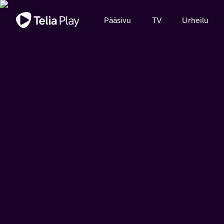
Tärkeä viesti
Pääsivu
TV
Urheilu