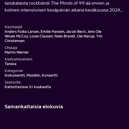
tanskalaista rockbändi The Minds of 99:ää ennen ja
kolmen intensiivisen kesäpäivän aikana kesäkuussa 2024
Kööpenhaminan kansallisstadionilla Parkenissa.
Näyttelijät
Anders Folke Larsen, Emilie Hansen, Jacob Bech, Jens Ole
Wowk McCoy, Louis Clausen, Niels Brandt, Ole Nørup, Tim
Christensen
Ohjaaja
Martin Werner
Kielivaihtoehdot
Tanska
Kategoriat
Dokumentti, Musiikki, Konsertti
Saatavilla
Katsottavissa 3+ kuukautta
Samankaltaisia elokuvia