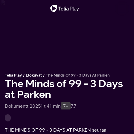
Tärkeä viesti
Telia Play
Elokuvat
The Minds Of 99 - 3 Days At Parken
The Minds of 99 - 3 Days
at Parken
Dokumentti
2025
1 t 41 min
7+
7.7
THE MINDS OF 99 - 3 DAYS AT PARKEN seuraa