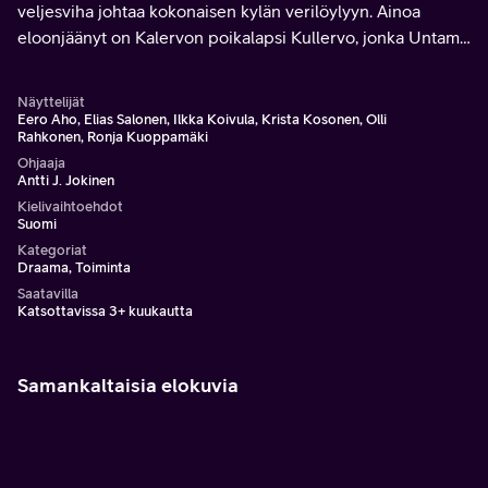
veljesviha johtaa kokonaisen kylän verilöylyyn. Ainoa
eloonjäänyt on Kalervon poikalapsi Kullervo, jonka Untamo
päättää kasvattaa omanaan.
Näyttelijät
Eero Aho, Elias Salonen, Ilkka Koivula, Krista Kosonen, Olli
Rahkonen, Ronja Kuoppamäki
Ohjaaja
Antti J. Jokinen
Kielivaihtoehdot
Suomi
Kategoriat
Draama, Toiminta
Saatavilla
Katsottavissa 3+ kuukautta
Samankaltaisia elokuvia