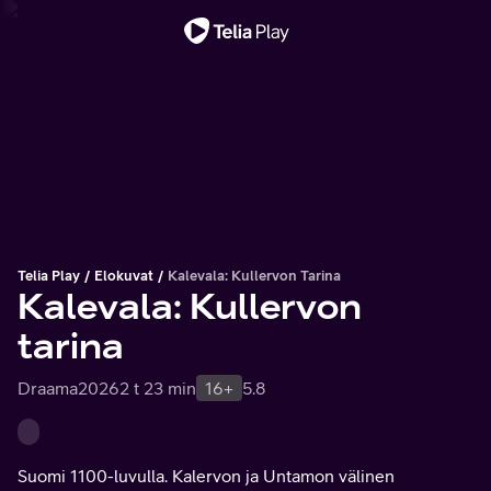
Tärkeä viesti
Telia Play
Elokuvat
Kalevala: Kullervon Tarina
Kalevala: Kullervon
tarina
Draama
2026
2 t 23 min
16+
5.8
Suomi 1100-luvulla. Kalervon ja Untamon välinen