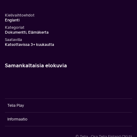
Kielivaihtoehdot
Englanti
Kategoriat
Dokumentti, Elämäkerta
Saatavilla
Katsottavissa 3+ kuukautta
Samankaltaisia elokuvia
Telia Play
Informaatio
© Telia · Osa Telia Finland OYj:tä