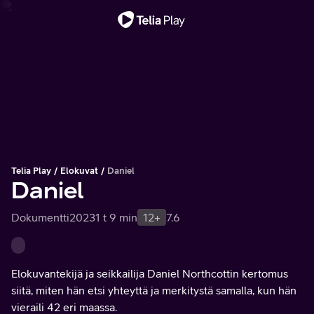
Tärkeä viesti
Telia Play
Elokuvat
Daniel
Daniel
Dokumentti
2023
1 t 9 min
12+
7.6
Elokuvantekijä ja seikkailija Daniel Northcottin kertomus
siitä, miten hän etsi yhteyttä ja merkitystä samalla, kun hän
vieraili 42 eri maassa.