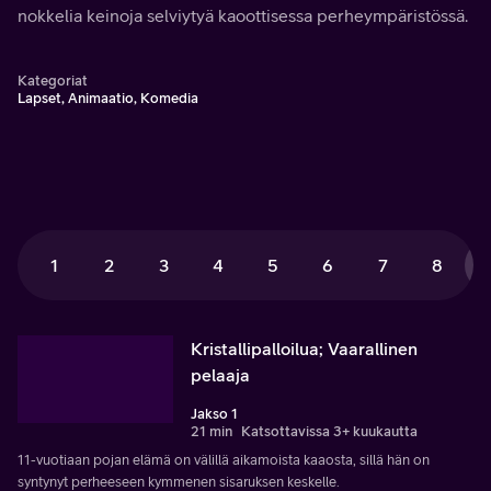
nokkelia keinoja selviytyä kaoottisessa perheympäristössä.
Kategoriat
Lapset, Animaatio, Komedia
1
2
3
4
5
6
7
8
Kristallipalloilua; Vaarallinen
pelaaja
Jakso 1
21 min
Katsottavissa 3+ kuukautta
11-vuotiaan pojan elämä on välillä aikamoista kaaosta, sillä hän on
syntynyt perheeseen kymmenen sisaruksen keskelle.