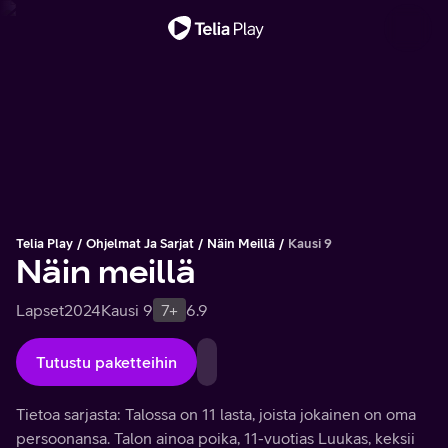
Tärkeä viesti
Telia Play
Ohjelmat Ja Sarjat
Näin Meillä
Kausi 9
Näin meillä
Lapset
2024
Kausi 9
7+
6.9
Tutustu paketteihin
Tietoa sarjasta: Talossa on 11 lasta, joista jokainen on oma
persoonansa. Talon ainoa poika, 11-vuotias Luukas, keksii