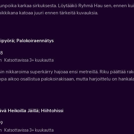
unpoika karkaa sirkuksesta. Löytääkö Ryhmä Hau sen, ennen kuin
kkikana katoaa juuri ennen tärkeitä kuvauksia.
ipyörä; Palokoiraennätys
 8
n
Katsottavissa 3+ kuukautta
in nikkaroima superkärry hajoaa ensi metreillä. Riku päättää r
a aikoo osallistua palokoirakisaan, mutta harjoittelu on hankala
vä Heikoilla Jäillä; Hiihtohissi
 9
n
Katsottavissa 3+ kuukautta