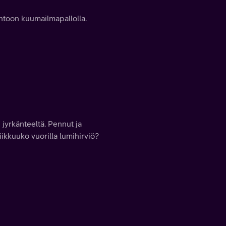
ntoon kuumailmapallolla.
 jyrkänteeltä. Pennut ja
iikkuuko vuorilla lumihirviö?