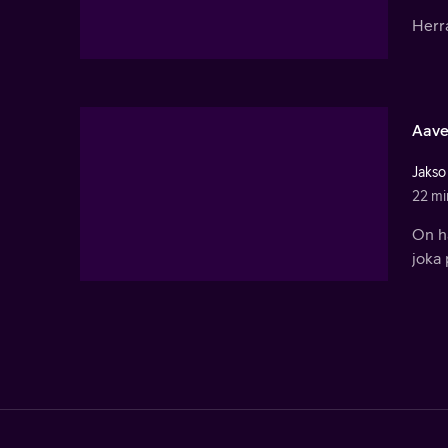
Herra
Aave
Jakso
22 mi
On ha
joka