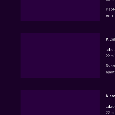
Kapte
emän
Kilp
Jakso
22 mi
Ryhmä
ajaut
Kiss
Jakso
22 mi