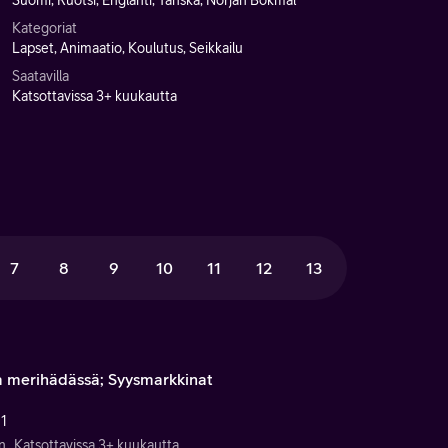
Suomi, Ruotsi, Englanti, Tanska, Norjan Bokmål
Kategoriat
Lapset, Animaatio, Koulutus, Seikkailu
Saatavilla
Katsottavissa 3+ kuukautta
7
8
9
10
11
12
13
a merihädässä; Syysmarkkinat
 1
n
Katsottavissa 3+ kuukautta