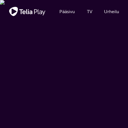
Tärkeä viesti
Pääsivu
TV
Urheilu