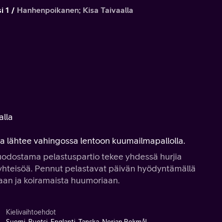
i 1
Hanhenpoikanen; Kisa Taivaalla
alla
a lähtee vahingossa lentoon kuumailmapallolla.
uodostama pelastuspartio tekee yhdessä hurjia
 yhteisöä. Pennut pelastavat päivän hyödyntämällä
aan ja koiramaista huumoriaan.
Kielivaihtoehdot