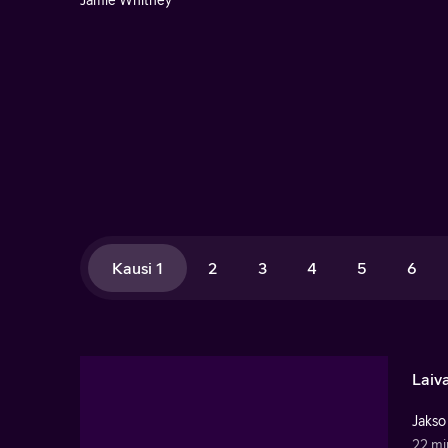
Jamie Whitney
Kausi 1
2
3
4
5
6
Laiv
Jakso
22 mi