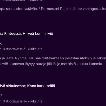
pa saa uuden ystävän. / Pormestari Pujola lähtee vahingossa le
ia Rinteessä; Hirveä Lumihirviö
 6
n
Katsottavissa 3+ kuukautta
 ja jäätä. Ryhmä Hau saa tehtäväkseen pelastaa Aleksin ja Jaken
irviö. Lumesta löytyy outoja jälkiä, ja metsästä kuuluu kummia. L
ävä sirkuksessa; Kana karkuteillä
 7
n
Katsottavissa 3+ kuukautta