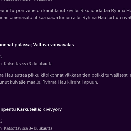
eni Turpon vene on karahtanut kiville. Riku johdattaa Ryhmä Ha
nän omenasato uhkaa jäädä lumen alle. Ryhmä Hau tarttuu rivak
ikonnat pulassa; Valtava vauvavalas
 2
n
Katsottavissa 3+ kuukautta
 Hau auttaa pikku kilpikonnat vilkkaan tien poikki turvallisest
unut kuivalle maalle. Ryhmä Hau kiirehtii apuun.
anpentu Karkuteillä; Kivivyöry
 3
n
Katsottavissa 3+ kuukautta