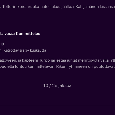
 Totterin koiranruoka-auto liukuu jäälle. / Kati ja hänen kissansa 
laivassa Kummittelee
 10
n
Katsottavissa 3+ kuukautta
lloween, ja kapteeni Turpo järjestää juhlat merirosvolaivalla. Yllä
 puolella tuntuu kummittelevan. Rikun ryhmineen on puututtava 
10 / 26 jaksoa