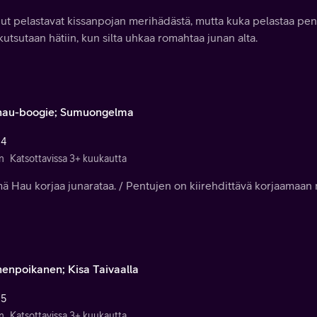
ut pelastavat kissanpojan merihädästä, mutta kuka pelastaa penn
utsutaan hätiin, kun silta uhkaa romahtaa junan alta.
au-boogie; Sumuongelma
 4
n
Katsottavissa 3+ kuukautta
ä Hau korjaa junarataa. / Pentujen on kiirehdittävä korjaamaan 
enpoikanen; Kisa Taivaalla
 5
n
Katsottavissa 3+ kuukautta