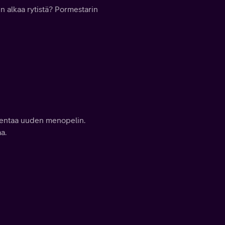
 alkaa rytistä? Pormestarin
akentaa uuden menopelin.
a.