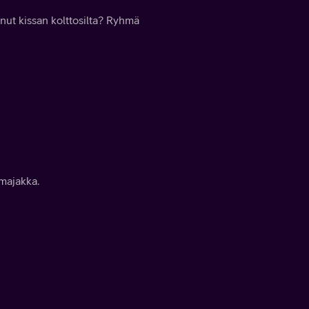
ut kissan kolttosilta? Ryhmä
majakka.