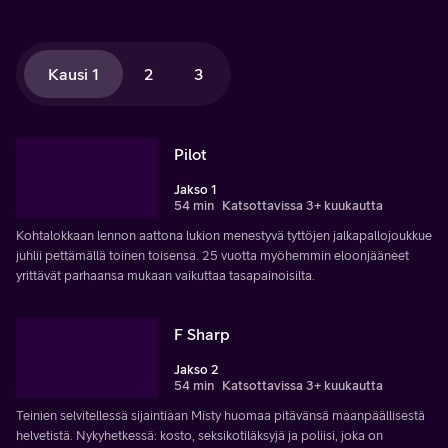
Kausi 1
2
3
Pilot
Jakso 1
54 min
Katsottavissa 3+ kuukautta
Kohtalokkaan lennon aattona lukion menestyvä tyttöjen jalkapallojoukkue
juhlii pettämällä toinen toisensa. 25 vuotta myöhemmin eloonjääneet
yrittävät parhaansa mukaan vaikuttaa tasapainoisilta.
F Sharp
Jakso 2
54 min
Katsottavissa 3+ kuukautta
Teinien selvitellessä sijaintiaan Misty huomaa pitävänsä maanpäällisestä
helvetistä. Nykyhetkessä: kosto, seksikotiläksyjä ja poliisi, joka on