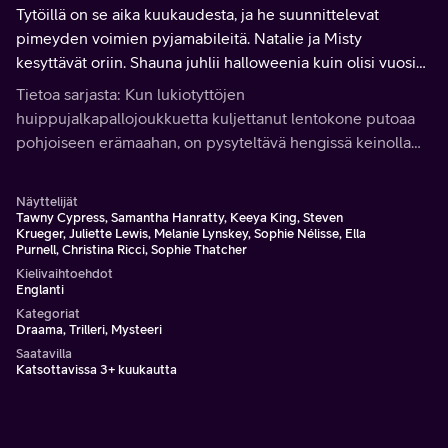
Tytöillä on se aika kuukaudesta, ja he suunnittelevat
pimeyden voimien pyjamabileitä. Natalie ja Misty
kesyttävät oriin. Shauna juhlii halloweenia kuin olisi vuosi
1996.
Tietoa sarjasta: Kun lukiotyttöjen
huippujalkapallojoukkuetta kuljettanut lentokone putoaa
pohjoiseen erämaahan, on pysyteltävä hengissä keinolla
millä hyvänsä. 25 vuoden kuluttua selviytyjät yrittävät
sopeutua normaaliin elämään, mutta erämaa ei jätä heitä
Näyttelijät
rauhaan.
Tawny Cypress, Samantha Hanratty, Keeya King, Steven
Krueger, Juliette Lewis, Melanie Lynskey, Sophie Nélisse, Ella
Purnell, Christina Ricci, Sophie Thatcher
Kielivaihtoehdot
Englanti
Kategoriat
Draama, Trilleri, Mysteeri
Saatavilla
Katsottavissa 3+ kuukautta