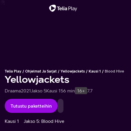
Tärkeä viesti
Telia Play
Ohjelmat Ja Sarjat
Yellowjackets
Kausi 1
Blood Hive
Yellowjackets
Draama
2021
Jakso 5
Kausi 1
56 min
16+
7.7
Tutustu paketteihin
Kausi 1
Jakso 5: Blood Hive