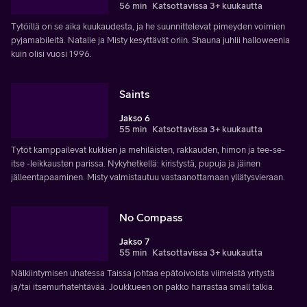
56 min
Katsottavissa 3+ kuukautta
Tytöillä on se aika kuukaudesta, ja he suunnittelevat pimeyden voimien
pyjamabileitä. Natalie ja Misty kesyttävät oriin. Shauna juhlii halloweenia
kuin olisi vuosi 1996.
Saints
Jakso 6
55 min
Katsottavissa 3+ kuukautta
Tytöt kamppailevat kukkien ja mehiläisten, rakkauden, himon ja tee-se-
itse -leikkausten parissa. Nykyhetkellä: kiristystä, pupuja ja jäinen
jälleentapaaminen. Misty valmistautuu vastaanottamaan yllätysvieraan.
No Compass
Jakso 7
55 min
Katsottavissa 3+ kuukautta
Nälkiintymisen uhatessa Taissa johtaa epätoivoista viimeistä yritystä
ja/tai itsemurhatehtävää. Joukkueen on pakko harrastaa small talkia.