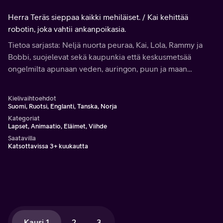
Herra Teräs sieppaa kaikki mehiläiset. / Kai kehittää
robotin, joka vahtii ankanpoikasia.
Tietoa sarjasta: Neljä nuorta peuraa, Kai, Lola, Rammy ja
Bobbi, suojelevat sekä kaupunkia että keskusmetsää
ongelmilta apunaan veden, auringon, puun ja maan
alkuvoimat.
Kielivaihtoehdot
Suomi, Ruotsi, Englanti, Tanska, Norja
Kategoriat
Lapset, Animaatio, Eläimet, Viihde
Saatavilla
Katsottavissa 3+ kuukautta
Kausi 1
2
3