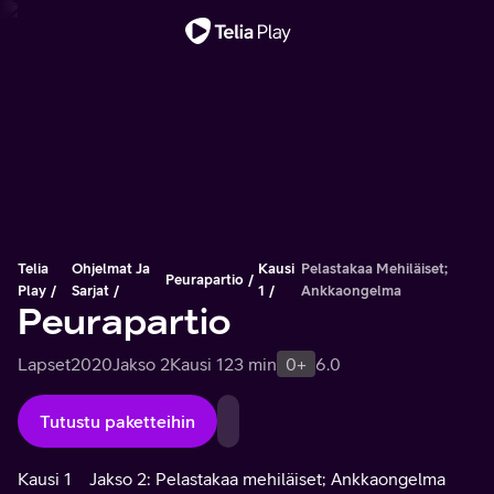
Tärkeä viesti
Telia
Ohjelmat Ja
Kausi
Pelastakaa Mehiläiset;
Peurapartio
Play
Sarjat
1
Ankkaongelma
Peurapartio
Lapset
2020
Jakso 2
Kausi 1
23 min
0+
6.0
Tutustu paketteihin
Kausi 1
Jakso 2: Pelastakaa mehiläiset; Ankkaongelma