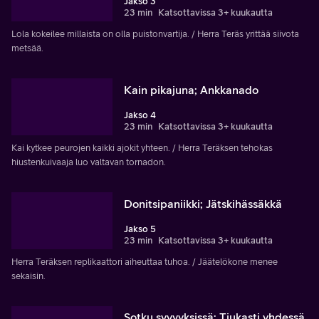
Jakso 3
23 min
Katsottavissa 3+ kuukautta
Lola kokeilee millaista on olla puistonvartija. / Herra Teräs yrittää siivota
metsää.
Kain pikajuna; Ankkanado
Jakso 4
23 min
Katsottavissa 3+ kuukautta
Kai kytkee peurojen kaikki ajokit yhteen. / Herra Teräksen tehokas
hiustenkuivaaja luo valtavan tornadon.
Donitsipaniikki; Jätskihässäkkä
Jakso 5
23 min
Katsottavissa 3+ kuukautta
Herra Teräksen replikaattori aiheuttaa tuhoa. / Jäätelökone menee
sekaisin.
Sotku syvyyksissä; Tiukasti yhdessä