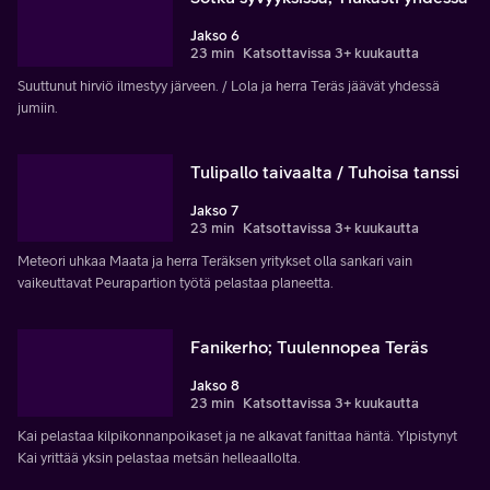
Jakso 6
23 min
Katsottavissa 3+ kuukautta
Suuttunut hirviö ilmestyy järveen. / Lola ja herra Teräs jäävät yhdessä
jumiin.
Tulipallo taivaalta / Tuhoisa tanssi
Jakso 7
23 min
Katsottavissa 3+ kuukautta
Meteori uhkaa Maata ja herra Teräksen yritykset olla sankari vain
vaikeuttavat Peurapartion työtä pelastaa planeetta.
Fanikerho; Tuulennopea Teräs
Jakso 8
23 min
Katsottavissa 3+ kuukautta
Kai pelastaa kilpikonnanpoikaset ja ne alkavat fanittaa häntä. Ylpistynyt
Kai yrittää yksin pelastaa metsän helleaallolta.