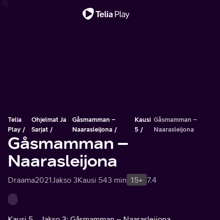
Tärkeä viesti
Telia
Ohjelmat Ja
Gåsmamman –
Kausi
Gåsmamman –
Play
Sarjat
Naarasleijona
5
Naarasleijona
Gåsmamman –
Naarasleijona
Draama
2021
Jakso 3
Kausi 5
43 min
15+
7.4
Kausi 5
Jakso 3: Gåsmamman – Naarasleijona