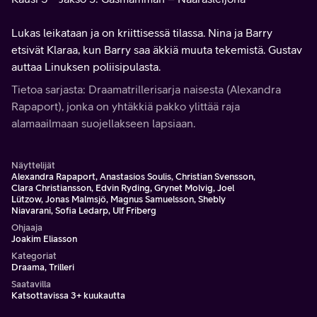
Lukas leikataan ja on kriittisessä tilassa. Nina ja Barry
etsivät Klaraa, kun Barry saa äkkiä muuta tekemistä. Gustav
auttaa Linuksen poliisipulasta.
Tietoa sarjasta: Draamatrillerisarja naisesta (Alexandra
Rapaport), jonka on yhtäkkiä pakko ylittää raja
alamaailmaan suojellakseen lapsiaan.
Näyttelijät
Alexandra Rapaport, Anastasios Soulis, Christian Svensson,
Clara Christiansson, Edvin Ryding, Grynet Molvig, Joel
Lützow, Jonas Malmsjö, Magnus Samuelsson, Shebly
Niavarani, Sofia Ledarp, Ulf Friberg
Ohjaaja
Joakim Eliasson
Kategoriat
Draama, Trilleri
Saatavilla
Katsottavissa 3+ kuukautta