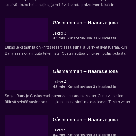
keksivät, kuka heitä huijasi, ja yrittävät saada palvelimen takaisin.
Gåsmamman – Naarasleijona
Jakso 3
43 min
Katsottavissa 3+ kuukautta
Lukas leikataan ja on kriittisessä tilassa. Nina ja Barry etsivät Klaraa, kun
Barry saa äkkiä muuta tekemistä. Gustav auttaa Linuksen poliisipulasta.
Gåsmamman – Naarasleijona
Jakso 4
43 min
Katsottavissa 3+ kuukautta
Sonja, Barry ja Gustav ovat paenneet suoraan ansaan. Gustav asettaa
äitinsä seinää vasten samalla, kun Linus toimii maksaakseen Tanjan velan.
Gåsmamman – Naarasleijona
Jakso 5
44 min
Katsottavissa 3+ kuukautta