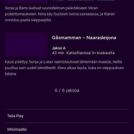
Sonja ja Barry laativat suunnitelman päästäkseen Veran
pokeriturnaukseen. Nina käy Gustavin luona sairaalassa, ja Klaran
onnistuu paeta sieppaajilta.
Gåsmamman – Naarasleijona
Jakso 6
43 min
Katsottavissa 3+ kuukautta
Kausi päättyy. Sonja ja Lukas valmistautuvat lähtemään maasta, heiltä
puuttuu vain uudet identiteetit. Klara alkaa tajuta, kuka on sieppauksen
takana.
6 / 6 jaksoa
Telia Play
Informaatio