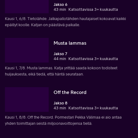
Jakso 6
43 min
Katsottavissa 3+ kuukautta
Kausi 1, 6/8. Tietolähde. Jalkapallotähden hautajaiset kokoavat kaikki
epäillyt koolle. Katjan on päästävä paikalle.
Musta lammas
Jakso 7
44 min
Katsottavissa 3+ kuukautta
Kausi 1, 7/8. Musta lammas. Katja yrittää saada kokoon todisteet
huijauksesta, eikä tiedä, että häntä seurataan.
Off the Record
Jakso 8
43 min
Katsottavissa 3+ kuukautta
Kausi 1, 8/8. Off the Record. Pormestari Pekka Välimaa ei aio antaa
yhden toimittajan seistä miljoonavoittojensa tiellä.