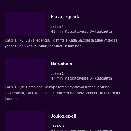
Elävä legenda
Jakso 1
42 min
Katsottavissa 3+ kuukautta
Kausi 1, 1/8. Elävä legenda. Toimittaja Katja Salosesta tulee yhdessä
yössä uuden kotikaupunkinsa vihatuin ihminen.
Barcelona
Jakso 2
44 min
Katsottavissa 3+ kuukautta
Kausi 1, 2/8. Barcelona. Jalkapallofanit syyttävät Katjaa idolinsa
kuolemasta, joten Katja lähtee Barcelonaan selvittämään, mitä todella
tapahtui.
Joukkuepeli
Jakso 3
43 min
Katsottavissa 3+ kuukautta