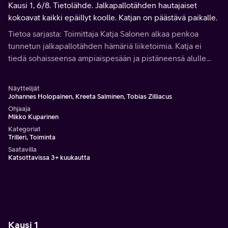
Kausi 1, 6/8. Tietolähde. Jalkapallotähden hautajaiset
kokoavat kaikki epäillyt koolle. Katjan on päästävä paikalle.
Tietoa sarjasta: Toimittaja Katja Salonen alkaa penkoa
tunnetun jalkapallotähden hämäriä liiketoimia. Katja ei
tiedä sohaisseensa ampiaispesään ja pistäneensä alulle
murhaavan tapahtumien ketjun. Etsiessään totuutta Katja
vaarantaa paitsi maineensa, myös henkensä.
Näyttelijät
Johannes Holopainen, Kreeta Salminen, Tobias Zilliacus
Ohjaaja
Mikko Kuparinen
Kategoriat
Trilleri, Toiminta
Saatavilla
Katsottavissa 3+ kuukautta
Kausi 1