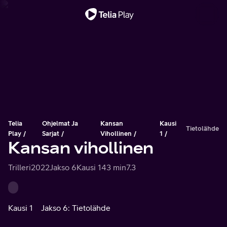
Tärkeä viesti
Telia
Ohjelmat Ja
Kansan
Kausi
Tietolähde
Play
Sarjat
Vihollinen
1
Kansan vihollinen
Trilleri
2022
Jakso 6
Kausi 1
43 min
7.3
Kausi 1
Jakso 6: Tietolähde