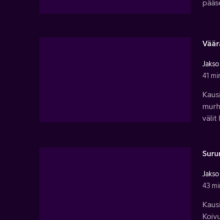
pääse
Väärä
Jakso
41 mi
Kausi
murha
välit
Suru
Jakso
43 mi
Kausi
Koivu