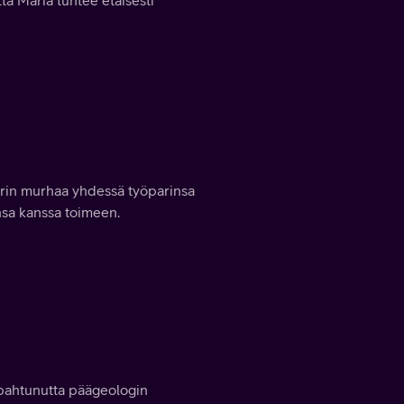
ä Maria tuntee etäisesti
kärin murhaa yhdessä työparinsa
nsa kanssa toimeen.
tapahtunutta päägeologin