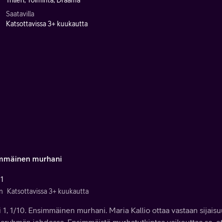
Trilleri, Toiminta, Draama
Saatavilla
Katsottavissa 3+ kuukautta
mmäinen murhani
 1
n
Katsottavissa 3+ kuukautta
i 1, 1/10. Ensimmäinen murhani. Maria Kallio ottaa vastaan sij