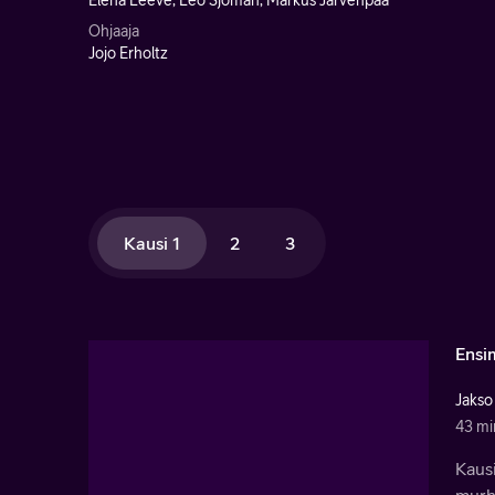
Elena Leeve, Leo Sjöman, Markus Järvenpää
Ohjaaja
Jojo Erholtz
Kausi 1
2
3
Ensi
Jakso
43 mi
Kaus