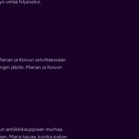
yö vetää hiljaiseksi.
Marian ja Koivun selvittäessään
in jäljille. Marian ja Koivun
tun antiikkikauppiaan murhaa.
an, Maria tajuaa, kuinka paljon