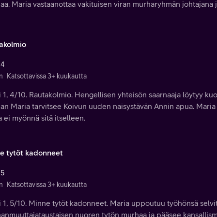
aa. Maria vastaanottaa vakituisen viran murharyhmän johtajana 
akolmio
 4
n
Katsottavissa 3+ kuukautta
 1, 4/10. Rautakolmio. Hengellisen yhteisön saarnaaja löytyy kuo
an Maria tarvitsee Koivun uuden naisystävän Annin apua. Maria
 ei myönnä sitä itselleen.
e tytöt kadonneet
 5
n
Katsottavissa 3+ kuukautta
 1, 5/10. Minne tytöt kadonneet. Maria uppoutuu työhönsä selvi
nmuuttajataustaisen nuoren tytön murhaa ja pääsee kansallismiel