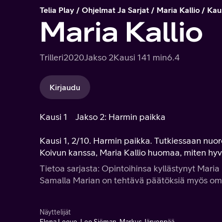
Telia Play
Ohjelmat Ja Sarjat
Maria Kallio
Kau
Maria Kallio
Trilleri
2020
Jakso 2
Kausi 1
41 min
6.4
Kirjaudu
Kausi 1
Jakso 2: Harmin paikka
Kausi 1, 2/10. Harmin paikka. Tutkiessaan nuo
Koivun kanssa, Maria Kallio huomaa, miten hyv
Tietoa sarjasta: Opintoihinsa kyllästynyt Mari
Samalla Marian on tehtävä päätöksiä myös o
Näyttelijät