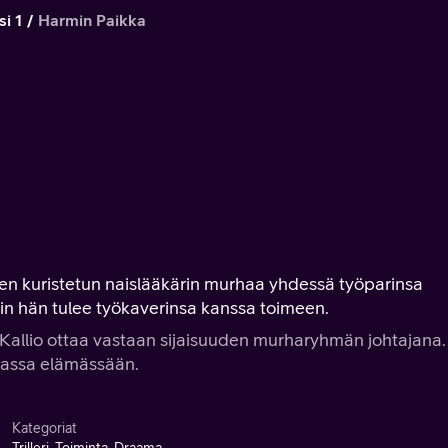
si 1
Harmin Paikka
ren kuristetun naislääkärin murhaa yhdessä työparinsa
in hän tulee työkaverinsa kanssa toimeen.
a Kallio ottaa vastaan sijaisuuden murharyhmän johtajana.
massa elämässään.
Kategoriat