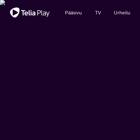
Tärkeä viesti
Pääsivu
TV
Urheilu