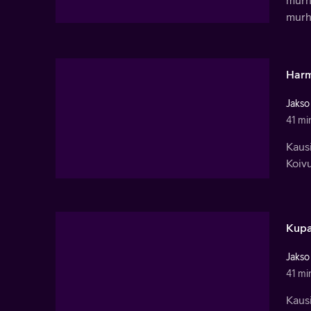
murha
murha
Harm
Jakso
41 mi
Kausi
Koivu
Kupa
Jakso
41 mi
Kausi