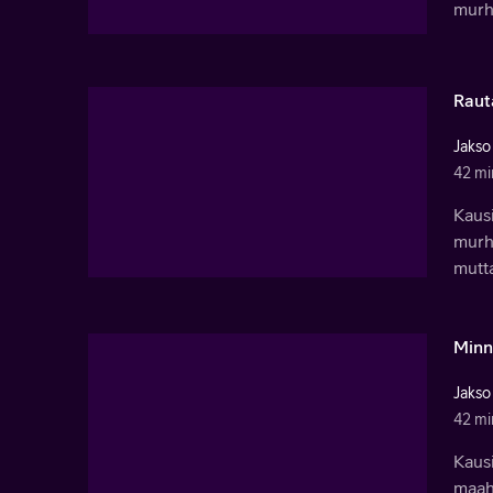
murh
Raut
Jakso
42 mi
Kausi
murh
mutta
Minn
Jakso
42 mi
Kausi
maaha