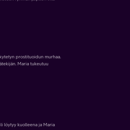
yrkytetyn prostituoidun murhaa.
ätekijän. Maria tukeutuu
i löytyy kuolleena ja Maria