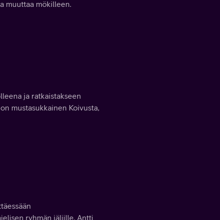
ja muuttaa mökilleen.
lleena ja ratkaistakseen
 on mustasukkainen Koivusta,
ttäessään
isen ryhmän jäljille. Antti