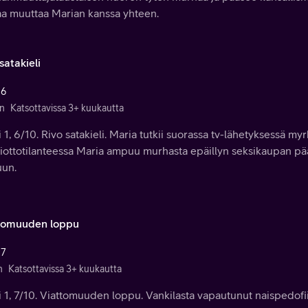
aa muuttaa Marian kanssa yhteen.
satakieli
 6
n
Katsottavissa 3+ kuukautta
 1, 6/10. Rivo satakieli. Maria tutkii suorassa tv-lähetyksessä m
niottotilanteessa Maria ampuu murhasta epäillyn seksikaupan pä
uun.
tomuuden loppu
 7
n
Katsottavissa 3+ kuukautta
 1, 7/10. Viattomuuden loppu. Vankilasta vapautunut naispedofiil