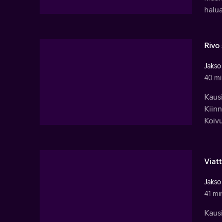
halu
Rivo 
Jakso
40 mi
Kausi
Kiin
Koiv
Viat
Jakso
41 mi
Kausi