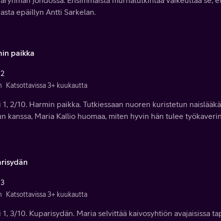
ryhmän johdossa. Ensimmäistä murhatutkintaa vaikeuttaa se, ett
sta epäillyn Antti Sarkelan.
in paikka
 2
n
Katsottavissa 3+ kuukautta
 1, 2/10. Harmin paikka. Tutkiessaan nuoren kuristetun naislää
n kanssa, Maria Kallio huomaa, miten hyvin hän tulee työkaveri
risydän
 3
n
Katsottavissa 3+ kuukautta
 1, 3/10. Kuparisydän. Maria selvittää kaivosyhtiön avajaisissa 