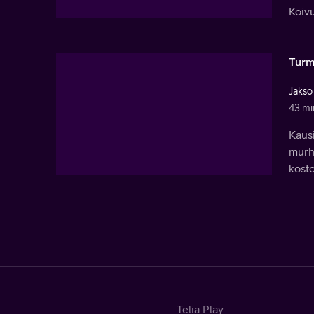
Koivu
Turm
Jakso
43 mi
Kausi
murh
kost
Telia Play