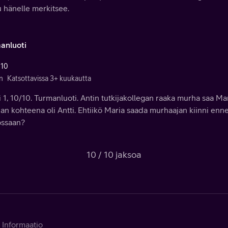
 hänelle merkitsee.
anluoti
 10
n
Katsottavissa 3+ kuukautta
 1, 10/10. Turmanluoti. Antin tutkijakollegan raaka murha saa M
an kohteena oli Antti. Ehtiikö Maria saada murhaajan kiinni enn
ossaan?
10 / 10 jaksoa
Informaatio