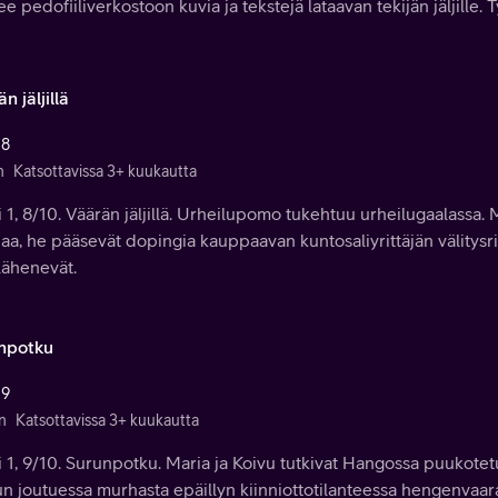
e pedofiiliverkostoon kuvia ja tekstejä lataavan tekijän jäljille. T
n jäljillä
 8
n
Katsottavissa 3+ kuukautta
 1, 8/10. Väärän jäljillä. Urheilupomo tukehtuu urheilugaalassa. 
a, he pääsevät dopingia kauppaavan kuntosaliyrittäjän välitysring
 lähenevät.
npotku
 9
n
Katsottavissa 3+ kuukautta
 1, 9/10. Surunpotku. Maria ja Koivu tutkivat Hangossa puukote
n joutuessa murhasta epäillyn kiinniottotilanteessa hengenvaara