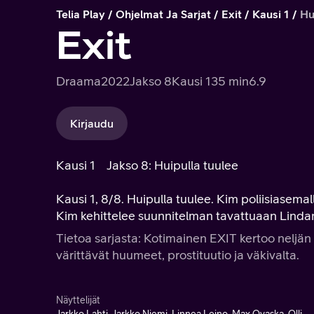
Telia Play
Ohjelmat Ja Sarjat
Exit
Kausi 1
Hu
Exit
Draama
2022
Jakso 8
Kausi 1
35 min
6.9
Kirjaudu
Kausi 1
Jakso 8: Huipulla tuulee
Kausi 1, 8/8. Huipulla tuulee. Kim poliisiasema
Kim kehittelee suunnitelman tavattuaan Lindan 
Tietoa sarjasta: Kotimainen EXIT kertoo neljän
värittävät huumeet, prostituutio ja väkivalta.
Näyttelijät