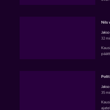
Nils 
Jakso
32 mi
Kausi
päätt
Poltt
Jakso
35 mi
Kausi
ajate