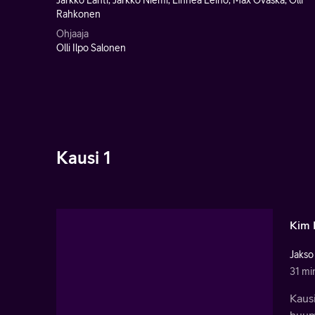
Jarkko Lahti, Jarkko Niemi, Linnea Leino, Max Ovaska, Olli
Rahkonen
Ohjaaja
Olli Ilpo Salonen
Kausi 1
Kim 
Jakso
31 mi
Kausi
huume