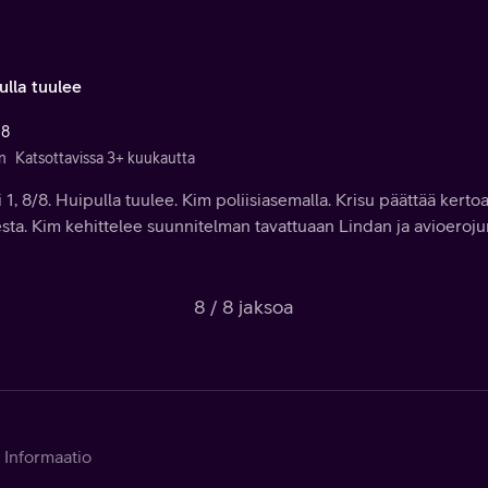
ulla tuulee
 8
n
Katsottavissa 3+ kuukautta
 1, 8/8. Huipulla tuulee. Kim poliisiasemalla. Krisu päättää kert
sta. Kim kehittelee suunnitelman tavattuaan Lindan ja avioerojur
8 / 8 jaksoa
Informaatio
Tietoja palvelusta