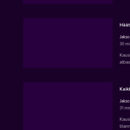
Häät
Jakso
30 mi
Kausi
albaa
Kaik
Jakso
31 mi
Kausi
tilan