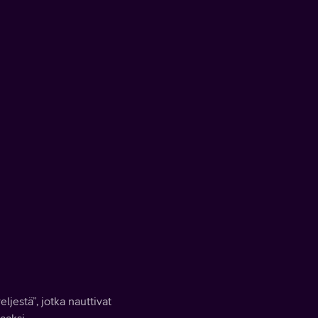
ljestä”, jotka nauttivat
aaksi.