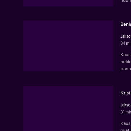
Benj
Jakso
34 mi
Kaus
nelik
pann
Kris
Jakso
31 mi
Kausi
ovat 