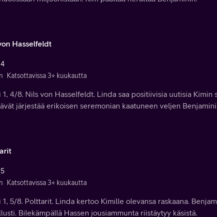
von Hasselfeldt
 4
n
Katsottavissa 3+ kuukautta
 1, 4/8. Nils von Hasselfeldt. Linda saa positiivisia uutisia Kimin
ävät järjestää erikoisen seremonian kaatuneen veljen Benjamini
arit
 5
n
Katsottavissa 3+ kuukautta
 1, 5/8. Polttarit. Linda kertoo Kimille olevansa raskaana. Benja
llusti. Bilekämpällä Hassen jousiammunta riistäytyy käsistä.