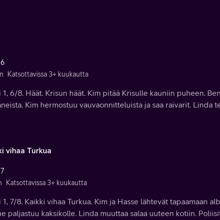
 6
n
Katsottavissa 3+ kuukautta
 1, 6/8. Häät. Krisun häät. Kim pitää Krisulle kauniin puheen. B
neista. Kim hermostuu vauvaonnitteluista ja saa raivarit. Linda 
ki vihaa Turkua
 7
n
Katsottavissa 3+ kuukautta
 1, 7/8. Kaikki vihaa Turkua. Kim ja Hasse lähtevät tapaamaan al
ne paljastuu kaksikolle. Linda muuttaa salaa uuteen kotiin. Poliisit