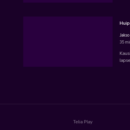
Huip
Jakso
35 mi
Kausi
lapse
Telia Play
Pääsivu