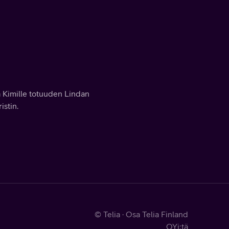
oa Kimille totuuden Lindan
istin.
© Telia · Osa Telia Finland
OYj:tä