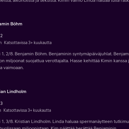
amin Böhm
 2
n
Katsottavissa 3+ kuukautta
i 1, 2/8. Benjamin Böhm. Benjaminin syntymäpäiväjuhlat. Benjam
on miljoonat suojattua verottajalta. Hasse kehittää Kimin kanssa j
a vaimoaan.
tian Lindholm
 3
n
Katsottavissa 3+ kuukautta
 1, 3/8. Kristian Lindholm. Linda haluaa spermanäytteen tutkimuk
huolissaan miljoonistaan. Kim päättää herättää Benjaminin.