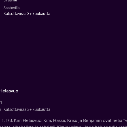
Draama
Saatavilla
Katsottavissa 3+ kuukautta
Helasvuo
 1
n
Katsottavissa 3+ kuukautta
 1, 1/8. Kim Helasvuo. Kim, Hasse, Krisu ja Benjamin ovat neljä ”ve
ista, alkoholista ja seksistä. Kimin vaimo Linda haluaa tulla rask