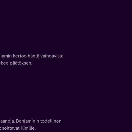
enjamin kertoo häntä vainoavista
tekee päätöksen.
baaneja. Benjaminin todellinen
 soittavat Kimille.