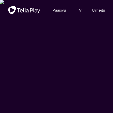
Tärkeä viesti
Pääsivu
TV
Urheilu