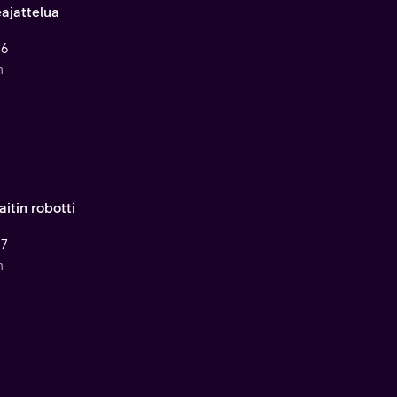
eajattelua
 6
n
aitin robotti
 7
n