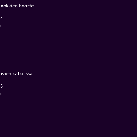
anokkien haaste
 4
n
ävien kätköissä
 5
n