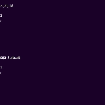
n jäljillä
 2
n
äjä-Suitsait
 3
n