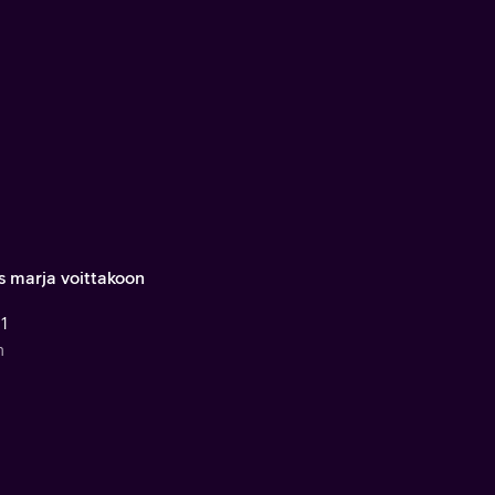
s marja voittakoon
 1
n