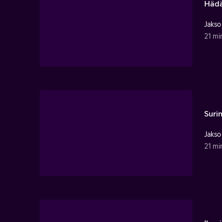
Hädä
Jakso
21 mi
Suri
Jakso
21 mi