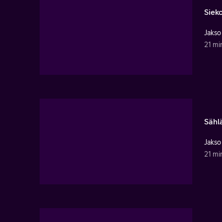
Sieko
Jakso
21 mi
Sählä
Jakso
21 mi