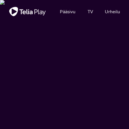
Tärkeä viesti
Pääsivu
TV
Urheilu