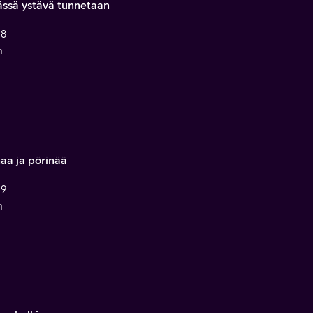
ssä ystävä tunnetaan
 8
n
naa ja pörinää
 9
n