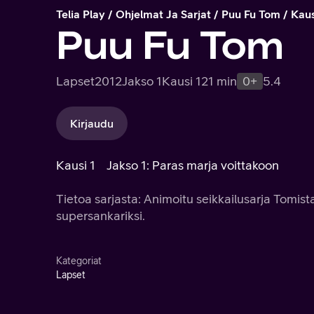
Telia Play
Ohjelmat Ja Sarjat
Puu Fu Tom
Kaus
Puu Fu Tom
Lapset
2012
Jakso 1
Kausi 1
21 min
0+
5.4
Kirjaudu
Kausi 1
Jakso 1: Paras marja voittakoon
Tietoa sarjasta: Animoitu seikkailusarja Tomista
supersankariksi.
Kategoriat
Lapset