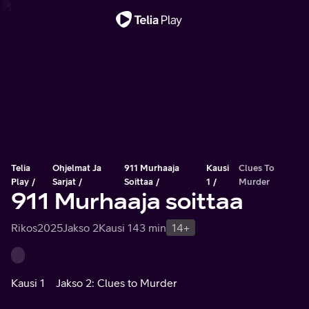
Tärkeä viesti
Telia
Ohjelmat Ja
911 Murhaaja
Kausi
Clues To
Play
Sarjat
Soittaa
1
Murder
911 Murhaaja soittaa
Rikos
2025
Jakso 2
Kausi 1
43 min
14+
Kausi 1
Jakso 2: Clues to Murder