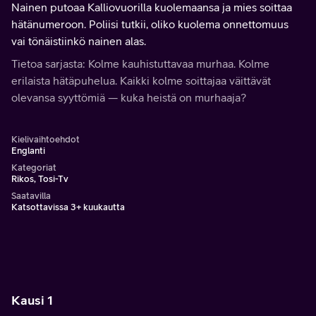
Nainen putoaa Kalliovuorilla kuolemaansa ja mies soittaa
hätänumeroon. Poliisi tutkii, oliko kuolema onnettomuus
vai tönäistiinkö nainen alas.
Tietoa sarjasta: Kolme kauhistuttavaa murhaa. Kolme
erilaista hätäpuhelua. Kaikki kolme soittajaa väittävät
olevansa syyttömiä — kuka heistä on murhaaja?
Kielivaihtoehdot
Englanti
Kategoriat
Rikos, Tosi-Tv
Saatavilla
Katsottavissa 3+ kuukautta
Kausi 1