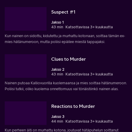
Suspect #1
Jakso 1
43 min
Katsottavissa 3+ kuukautta
Kun nainen on sidottu, kidutettu ja murhattu kotonaan, soittaa tämän ex-
mies hätänumeroon, mutta poliisi epäilee miestä tappajaksi.
Clues to Murder
Jakso 2
43 min
Katsottavissa 3+ kuukautta
Nainen putoaa Kalliovuorilla kuolemaansa ja mies soittaa hätänumeroon.
Poliisi tutkii, oliko kuolema onnettomuus vai tönäistiinkö nainen alas.
Reactions to Murder
Jakso 3
44 min
Katsottavissa 3+ kuukautta
Kun perheen äiti on murhattu kotona, joutuvat hätäpuhelun soittanut