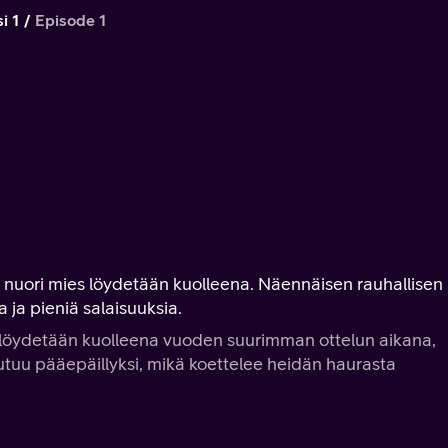
i 1
Episode 1
 nuori mies löydetään kuolleena. Näennäisen rauhallisen
 ja pieniä salaisuuksia.
ja löydetään kuolleena vuoden suurimman ottelun aikana,
utuu pääepäillyksi, mikä koettelee heidän haurasta