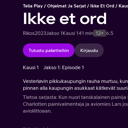
Telia Play
Ohjelmat Ja Sarjat
Ikke Et Ord
Kaus
Ikke et ord
Rikos
2023
Jakso 1
Kausi 1
41 min
12+
6.5
Tutustu paketteihin
Kirjaudu
Kausi 1
Jakso 1: Episode 1
Vesterløvin pikkukaupungin rauha murtuu, kun
pinnan alla kaupungin asukkaat kätkevät suuria
Tietoa sarjasta: Kun nuori tanskalainen paini
Charlotten painivalmentaja ja aviomies Lars jo
avioliittoaan.