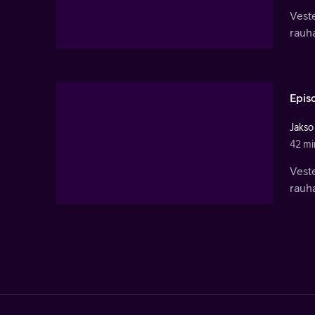
Vest
rauha
Epis
Jakso
42 mi
Vest
rauha