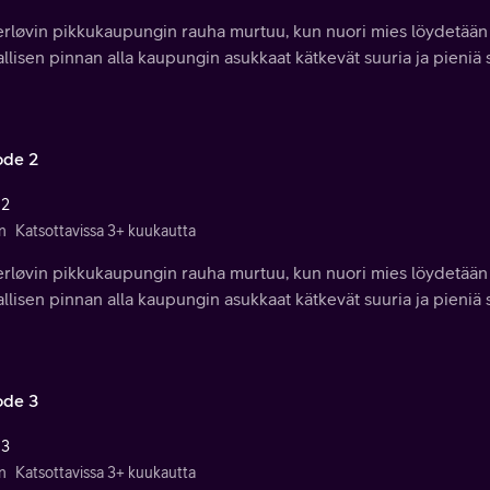
erløvin pikkukaupungin rauha murtuu, kun nuori mies löydetään
llisen pinnan alla kaupungin asukkaat kätkevät suuria ja pieniä s
ode 2
 2
n
Katsottavissa 3+ kuukautta
erløvin pikkukaupungin rauha murtuu, kun nuori mies löydetään
llisen pinnan alla kaupungin asukkaat kätkevät suuria ja pieniä s
ode 3
 3
n
Katsottavissa 3+ kuukautta