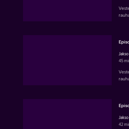
Vest
rauha
Epis
Jakso
45 mi
Vest
rauha
Epis
Jakso
42 mi