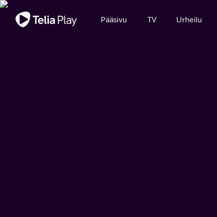
Tärkeä viesti
Pääsivu
TV
Urheilu