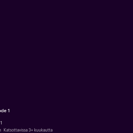
ode 1
 1
n
Katsottavissa 3+ kuukautta