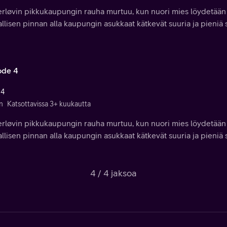
erløvin pikkukaupungin rauha murtuu, kun nuori mies löydetään
llisen pinnan alla kaupungin asukkaat kätkevät suuria ja pieniä s
ode 4
 4
n
Katsottavissa 3+ kuukautta
erløvin pikkukaupungin rauha murtuu, kun nuori mies löydetään
llisen pinnan alla kaupungin asukkaat kätkevät suuria ja pieniä s
4 / 4 jaksoa