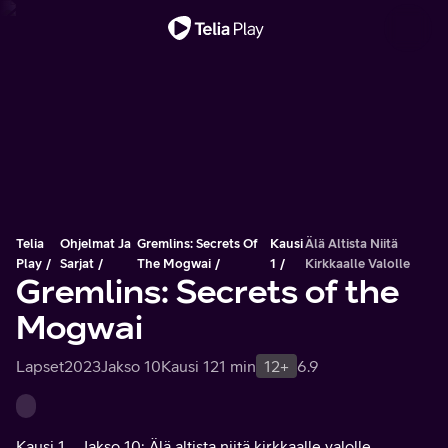
Tärkeä viesti
Telia
Ohjelmat Ja
Gremlins: Secrets Of
Kausi
Älä Altista Niitä
Play
Sarjat
The Mogwai
1
Kirkkaalle Valolle
Gremlins: Secrets of the
Mogwai
Lapset
2023
Jakso 10
Kausi 1
21 min
12+
6.9
Kausi 1
Jakso 10: Älä altista niitä kirkkaalle valolle