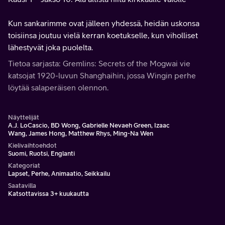
Kun sankarimme ovat jälleen yhdessä, heidän uskonsa
toisiinsa joutuu vielä kerran koetukselle, kun viholliset
lähestyvät joka puolelta.
Tietoa sarjasta: Gremlins: Secrets of the Mogwai vie
katsojat 1920-luvun Shanghaihin, jossa Wingin perhe
löytää salaperäisen olennon.
Näyttelijät
A.J. LoCascio, BD Wong, Gabrielle Nevaeh Green, Izaac
Wang, James Hong, Matthew Rhys, Ming-Na Wen
Kielivaihtoehdot
Suomi, Ruotsi, Englanti
Kategoriat
Lapset, Perhe, Animaatio, Seikkailu
Saatavilla
Katsottavissa 3+ kuukautta