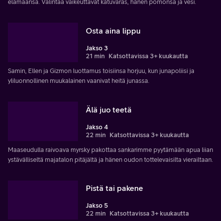
elämäänsä. Valintaa vaikeuttavat katuvaras, hänen pomonsa ja vesi.
Osta aina lippu
Jakso 3
21 min
Katsottavissa 3+ kuukautta
Samin, Ellen ja Gizmon luottamus toisiinsa horjuu, kun junapoliisi ja
yliluonnollinen muukalainen vaanivat heitä junassa.
Älä juo teetä
Jakso 4
22 min
Katsottavissa 3+ kuukautta
Maaseudulla raivoava myrsky pakottaa sankarimme pyytämään apua liian
ystävälliseltä majatalon pitäjältä ja hänen oudon tottelevaisilta vierailtaan.
Pistä tai pakene
Jakso 5
22 min
Katsottavissa 3+ kuukautta