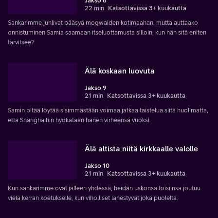
Jakso 8
22 min
Katsottavissa 3+ kuukautta
Sankarimme juhlivat pääsyä mogwaiden kotimaahan, mutta auttaako
onnistuminen Samia saamaan itseluottamusta silloin, kun hän sitä eniten
tarvitsee?
Älä koskaan luovuta
Jakso 9
21 min
Katsottavissa 3+ kuukautta
Samin pitää löytää sisimmästään voimaa jatkaa taistelua siitä huolimatta,
että Shanghaihin hyökätään hänen virheensä vuoksi.
Älä altista niitä kirkkaalle valolle
Jakso 10
21 min
Katsottavissa 3+ kuukautta
Kun sankarimme ovat jälleen yhdessä, heidän uskonsa toisiinsa joutuu
vielä kerran koetukselle, kun viholliset lähestyvät joka puolelta.