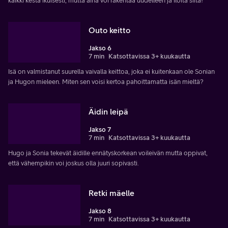
kaikki kestä ikuisesti, mutta aina voi rakentaa uudelleen ja iloita siitä!
Outo keitto
Jakso 6
7 min
Katsottavissa 3+ kuukautta
Isä on valmistanut suurella vaivalla keittoa, joka ei kuitenkaan ole Sonian
ja Hugon mieleen. Miten sen voisi kertoa pahoittamatta isän mieltä?
Äidin leipä
Jakso 7
7 min
Katsottavissa 3+ kuukautta
Hugo ja Sonia tekevät äidille ennätyskorkean voileivän mutta oppivat,
että vähempikin voi joskus olla juuri sopivasti.
Retki mäelle
Jakso 8
7 min
Katsottavissa 3+ kuukautta