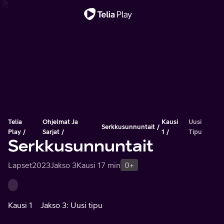
Tärkeä viesti
Telia
Ohjelmat Ja
Kausi
Uusi
Serkkusunnuntait
Play
Sarjat
1
Tipu
Serkkusunnuntait
Lapset
2023
Jakso 3
Kausi 1
7 min
0+
Kausi 1
Jakso 3: Uusi tipu