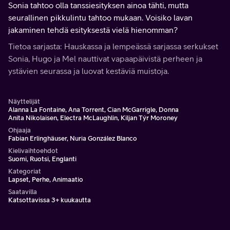
Sonia tahtoo olla tanssiesityksen ainoa tähti, mutta
seurallinen pikkulintu tahtoo mukaan. Voisiko lavan
jakaminen tehdä esityksestä vielä hienomman?
Tietoa sarjasta: Hauskassa ja lempeässä sarjassa serkukset
Sonia, Hugo ja Mel nauttivat vapaapäivistä perheen ja
ystävien seurassa ja luovat kestäviä muistoja.
Näyttelijät
Alanna La Fontaine, Ana Torrent, Cian McGarrigle, Donna
Anita Nikolaisen, Electra McLaughlin, Kiljan Týr Moroney
Ohjaaja
Fabian Erlinghäuser, Nuria González Blanco
Kielivaihtoehdot
Suomi, Ruotsi, Englanti
Kategoriat
Lapset, Perhe, Animaatio
Saatavilla
Katsottavissa 3+ kuukautta