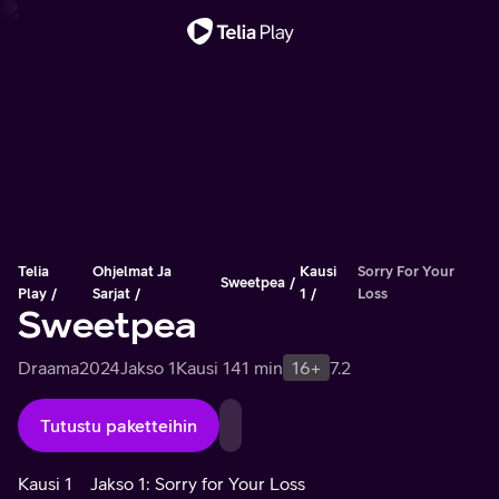
Tärkeä viesti
Telia
Ohjelmat Ja
Kausi
Sorry For Your
Sweetpea
Play
Sarjat
1
Loss
Sweetpea
Draama
2024
Jakso 1
Kausi 1
41 min
16+
7.2
Tutustu paketteihin
Kausi 1
Jakso 1: Sorry for Your Loss