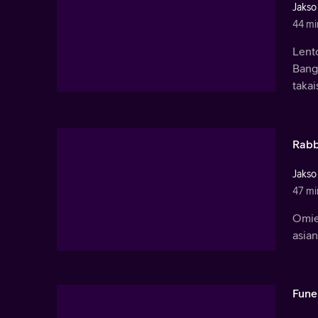
Jakso
44 mi
Lent
Bangk
takai
Rabb
Jakso
47 mi
Omie
asia
Fune