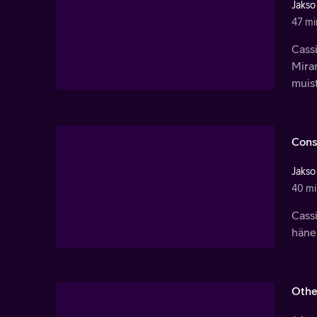
Jakso
47 mi
Cass
Mira
muist
Cons
Jakso
40 mi
Cass
häne
Othe