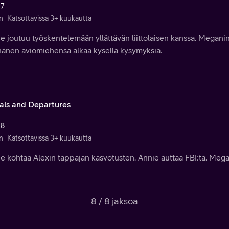
 7
n
Katsottavissa 3+ kuukautta
e joutuu työskentelemään yllättävän liittolaisen kanssa. Megani
hänen aviomiehensä alkaa kysellä kysymyksiä.
vals and Departures
 8
n
Katsottavissa 3+ kuukautta
e kohtaa Alexin tappajan kasvotusten. Annie auttaa FBI:ta. Meg
8 / 8 jaksoa