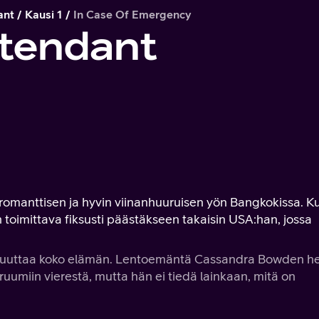
ant
Kausi 1
In Case Of Emergency
ttendant
romanttisen ja hyvin viinanhuuruisen yön Bangkokissa. K
toimittava fiksusti päästäkseen takaisin USA:han, jossa
voi muuttaa koko elämän. Lentoemäntä Cassandra Bowden h
umiin vierestä, mutta hän ei tiedä lainkaan, mitä on