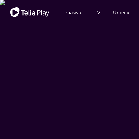
Tärkeä viesti
Pääsivu
TV
Urheilu