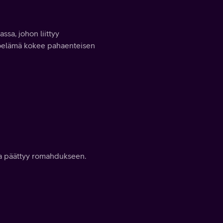
sa, johon liittyy
työelämä kokee pahaenteisen
ka päättyy romahdukseen.