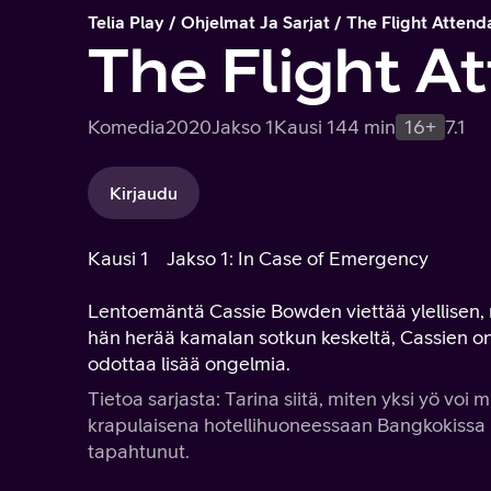
Telia Play
Ohjelmat Ja Sarjat
The Flight Attend
The Flight A
Komedia
2020
Jakso 1
Kausi 1
44 min
16+
7.1
Kirjaudu
Kausi 1
Jakso 1: In Case of Emergency
Lentoemäntä Cassie Bowden viettää ylellisen, 
hän herää kamalan sotkun keskeltä, Cassien on 
odottaa lisää ongelmia.
Tietoa sarjasta: Tarina siitä, miten yksi yö 
krapulaisena hotellihuoneessaan Bangkokissa ru
tapahtunut.