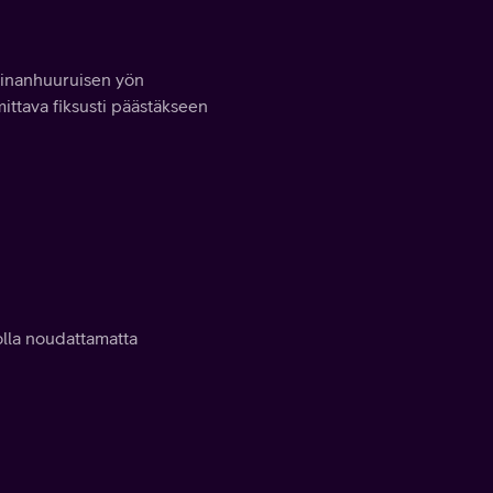
viinanhuuruisen yön
ittava fiksusti päästäkseen
olla noudattamatta