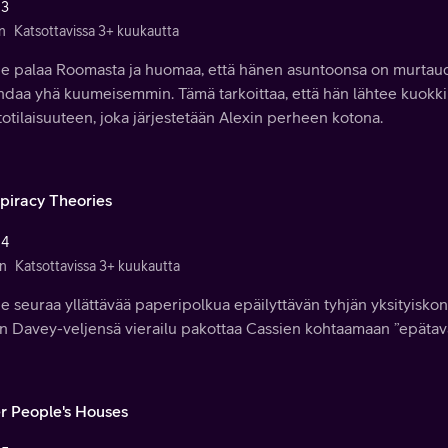
 3
n
Katsottavissa 3+ kuukautta
ie palaa Roomasta ja huomaa, että hänen asuntoonsa on murtaudu
ndaa yhä kuumeisemmin. Tämä tarkoittaa, että hän lähtee kuok
otilaisuuteen, joka järjestetään Alexin perheen kotona.
piracy Theories
 4
n
Katsottavissa 3+ kuukautta
ie seuraa yllättävää paperipolkua epäilyttävän tyhjän yksityisk
n Davey-veljensä vierailu pakottaa Cassien kohtaamaan ”epätava
r People's Houses