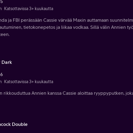
 5
n
Katsottavissa 3+ kuukautta
da ja FBI perässään Cassie värvää Maxin auttamaan suunnitelmas
utuminen, tietokonepetos ja liikaa vodkaa. Sillä välin Annien 
teen.
r Dark
 6
n
Katsottavissa 3+ kuukautta
en rikkouduttua Annien kanssa Cassie aloittaa ryyppyputken, jo
hcock Double