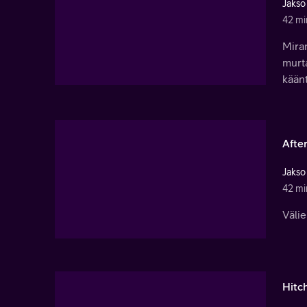
Jakso
42 mi
Miran
murta
kään
Afte
Jakso
42 mi
Väli
Hitc