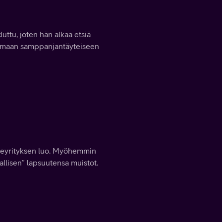
ttu, joten hän alkaa etsiä
kimaan samppanjantäyteiseen
oneyrityksen luo. Myöhemmin
llisen” lapsuutensa muistot.