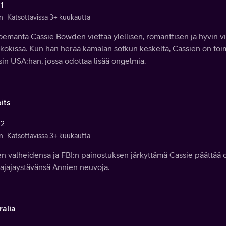
 1
n
Katsottavissa 3+ kuukautta
oemäntä Cassie Bowden viettää ylellisen, romanttisen ja hyvin 
okissa. Kun hän herää kamalan sotkun keskeltä, Cassien on toim
sin USA:han, jossa odottaa lisää ongelmia.
its
 2
n
Katsottavissa 3+ kuukautta
n valheidensa ja FBI:n painostuksen järkyttämä Cassie päättää 
najajaystävänsä Annien neuvoja.
ralia