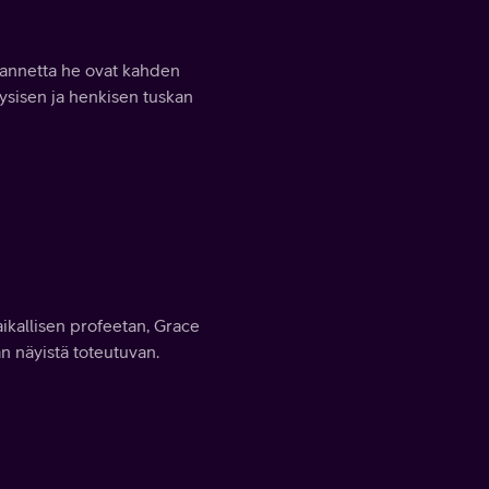
lannetta he ovat kahden
yysisen ja henkisen tuskan
aikallisen profeetan, Grace
n näyistä toteutuvan.