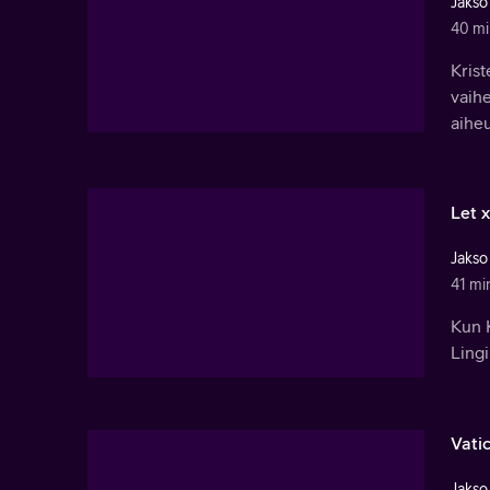
Jakso
40 mi
Kris
vaihe
aihe
Let x
Jakso
41 mi
Kun K
Lingi
Vatic
Jakso