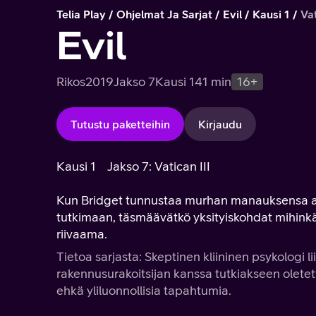
Telia Play
Ohjelmat Ja Sarjat
Evil
Kausi 1
Vat
Evil
Rikos
2019
Jakso 7
Kausi 1
41 min
16+
Tutustu paketteihin
Kirjaudu
Kausi 1
Jakso 7: Vatican III
Kun Bridget tunnustaa murhan manauksensa aik
tutkimaan, täsmäävätkö yksityiskohdat mihin
riivaama.
Tietoa sarjasta: Skeptinen kliininen psykologi l
rakennusurakoitsijan kanssa tutkiakseen oletett
ehkä yliluonnollisia tapahtumia.