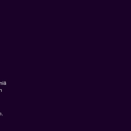
niä
n
a,