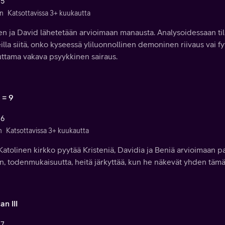
 5
n
Katsottavissa 3+ kuukautta
ten ja David lähetetään arvioimaan manausta. Analysoidessaan ti
illa siitä, onko kyseessä yliluonnollinen demoninen riivaus vai f
uttama vakava psyykkinen sairaus.
 = 9
 6
n
Katsottavissa 3+ kuukautta
atolinen kirkko pyytää Kristeniä, Davidia ja Beniä arvioimaan p
n, todenmukaisuutta, heitä järkyttää, kun he näkevät yhden tämä
an III
 7