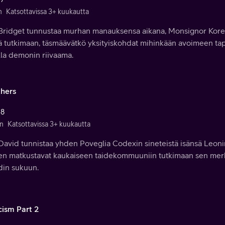
n
Katsottavissa 3+ kuukautta
Bridget tunnustaa murhan manauksensa aikana, Monsignor Koreck
ä tutkimaan, täsmäävätkö yksityiskohdat mihinkään avoimeen ta
lla demonin riivaama.
thers
 8
n
Katsottavissa 3+ kuukautta
avid tunnistaa yhden Poveglia Codexin sineteistä isänsä Leonin
en matkustavat kaukaiseen taidekommuuniin tutkimaan sen merkitys
din sukuun.
cism Part 2