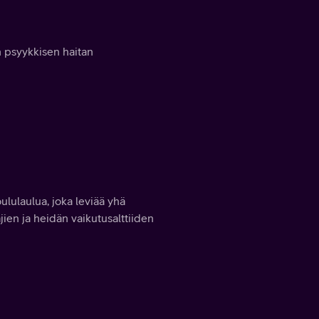
n psyykkisen haitan
ululaulua, joka leviää yhä
ajien ja heidän vaikutusalttiiden