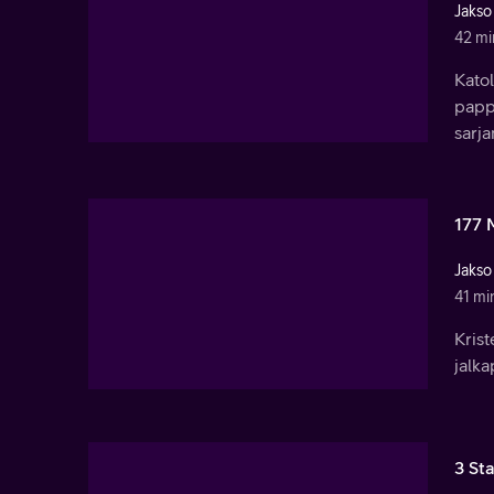
Jakso
42 mi
Kato
pappi
sarja
177 
Jakso
41 mi
Krist
jalka
3 Sta