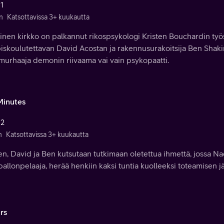
 1
n
Katsottavissa 3+ kuukautta
linen kirkko on palkannut rikospsykologi Kristen Bouchardin t
skoulutettavan David Acostan ja rakennusurakoitsija Ben Shakir
murhaaja demonin riivaama vai vain psykopaatti.
Minutes
 2
n
Katsottavissa 3+ kuukautta
en, David ja Ben kutsutaan tutkimaan oletettua ihmettä, jossa Na
pallonpelaaja, herää henkiin kaksi tuntia kuolleeksi toteamisen j
rs