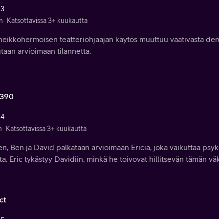
 3
n
Katsottavissa 3+ kuukautta
heikkohermoisen teatteriohjaajan käytös muuttuu vaativasta demo
taan arvioimaan tilannetta.
e390
 4
n
Katsottavissa 3+ kuukautta
en, Ben ja David palkataan arvioimaan Ericiä, joka vaikuttaa psyk
ta. Eric tykästyy Davidiin, minkä he toivovat hillitsevän tämän väk
ct