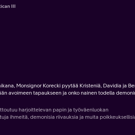
ican III
ana, Monsignor Korecki pyytää Kristeniä, Davidia ja Be
kään avoimeen tapaukseen ja onko nainen todella demoni
iittoutuu harjoittelevan papin ja työväenluokan
uja ihmeitä, demonisia riivauksia ja muita poikkeuksellisi