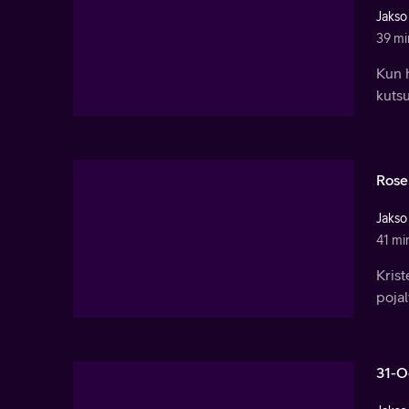
Jakso
39 mi
Kun 
kutsu
Ros
Jakso
41 mi
Krist
pojal
31-O