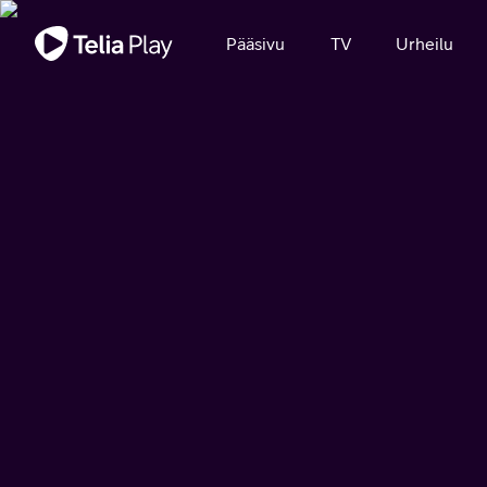
Tärkeä viesti
Pääsivu
TV
Urheilu