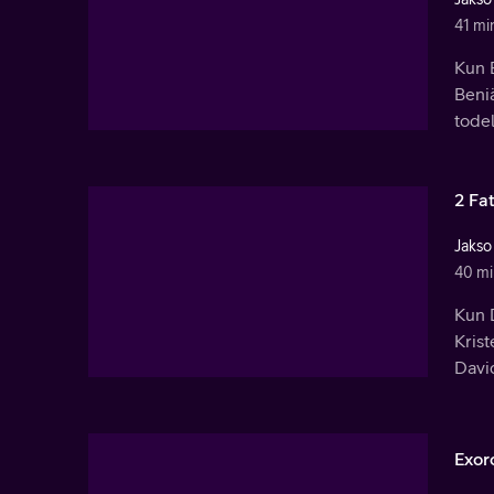
41 mi
Kun 
Beni
tode
2 Fa
Jakso
40 mi
Kun D
Krist
Davi
Exor