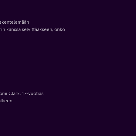
yöskentelemään
in kanssa selvittääkseen, onko
omi Clark, 17-vuotias
älkeen.