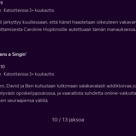
 9
n
Katsottavissa 3+ kuukautta
 järkyttyy kuullessaan, että hänet haastetaan oikeuteen vakava
uttamisesta Caroline Hopkinsille autettuaan tämän manauksessa.
ans a Singin'
 10
n
Katsottavissa 3+ kuukautta
en, David ja Ben kutsutaan tutkimaan salakavalasti addiktoivaa jo
ntyvästi opiskelijajoukossa, ja vaarallista suhdetta online-vaikutt
en seuraajiensa välillä.
10 / 13 jaksoa