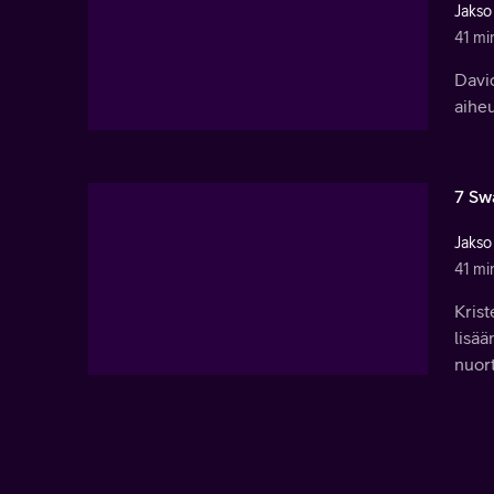
Jakso
41 mi
David
aihe
7 Sw
Jakso
41 mi
Krist
lisää
nuort