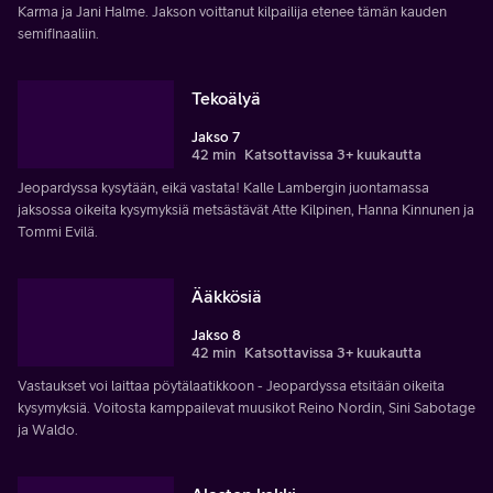
Karma ja Jani Halme. Jakson voittanut kilpailija etenee tämän kauden
semifinaaliin.
Tekoälyä
Jakso 7
42 min
Katsottavissa 3+ kuukautta
Jeopardyssa kysytään, eikä vastata! Kalle Lambergin juontamassa
jaksossa oikeita kysymyksiä metsästävät Atte Kilpinen, Hanna Kinnunen ja
Tommi Evilä.
Ääkkösiä
Jakso 8
42 min
Katsottavissa 3+ kuukautta
Vastaukset voi laittaa pöytälaatikkoon - Jeopardyssa etsitään oikeita
kysymyksiä. Voitosta kamppailevat muusikot Reino Nordin, Sini Sabotage
ja Waldo.