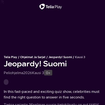
Tärkeä viesti
Telia Play
Ohjelmat Ja Sarjat
Jeopardy! Suomi
Kausi 3
Jeopardy! Suomi
Peliohjelma
2026
Kausi 3
0+
In this fast-paced and exciting quiz show, celebrities must
find the right question to answer in five seconds.
Tietoa sarjasta: Maailman suurin tietokilpailu on nyt täällä!