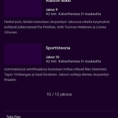
Alaston kokki
Jakso 9
42 min
Katsottavissa 3+ kuukautta
Herkut esiin, tänään katsotaan Jeopardya! Jaksossa oikeita kysymyksiä
esittävät julkkisvieraat Pia Penttala, Antti Tuomas Heikkinen ja Linnea
Vihonen.
Sporttiteoria
Jakso 10
42 min
Katsottavissa 3+ kuukautta
nsimmäisessä semifinaalissa toisistaan mittaa ottavat Riku Nieminen,
Tapio Viinikangas ja Sauli Koskinen. Jakson voittaja etenee Jeopardyn
finaaliin.
10 / 13 jaksoa
Telia Play