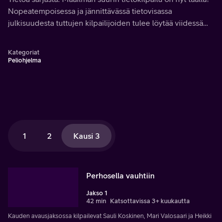
Nopeatempoisessa ja jännittävässä tietovisassa
julkisuudesta tuttujen kilpailijoiden tulee löytää viidessä
sekunnissa oikea kysymys esitettyyn vastaukseen. Aiheet
ovat kaikkea maan ja taivaan väliltä.
Kategoriat
Peliohjelma
1
2
Kausi 3
Perhosella vauhtiin
Jakso 1
42 min
Katsottavissa 3+ kuukautta
Kauden avausjaksossa kilpailevat Sauli Koskinen, Mari Valosaari ja Heikki