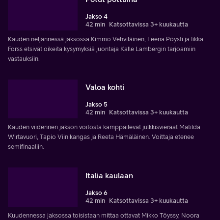
Jakso 4
42 min
Katsottavissa 3+ kuukautta
Kauden neljännessä jaksossa Kimmo Vehviläinen, Leena Pöysti ja Iikka
Forss etsivät oikeita kysymyksiä juontaja Kalle Lambergin tarjoamiin
vastauksiin.
Valoa kohti
Jakso 5
42 min
Katsottavissa 3+ kuukautta
Kauden viidennen jakson voitosta kamppailevat julkkisvieraat Matilda
Wirtavuori, Tapio Viinikangas ja Reeta Hämäläinen. Voittaja etenee
semifinaaliin.
Italia kaulaan
Jakso 6
42 min
Katsottavissa 3+ kuukautta
Kuudennessa jaksossa toisistaan mittaa ottavat Mikko Töyssy, Noora