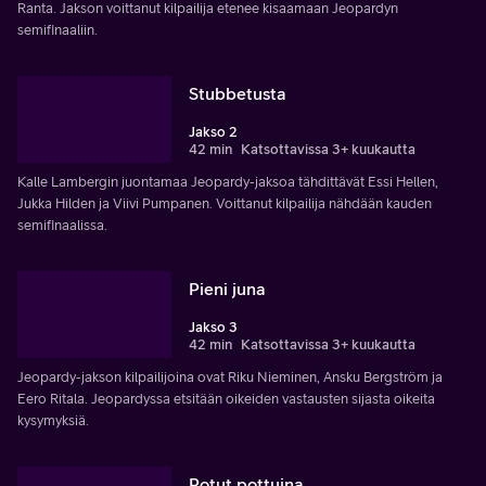
Ranta. Jakson voittanut kilpailija etenee kisaamaan Jeopardyn
semifinaaliin.
Stubbetusta
Jakso 2
42 min
Katsottavissa 3+ kuukautta
Kalle Lambergin juontamaa Jeopardy-jaksoa tähdittävät Essi Hellen,
Jukka Hilden ja Viivi Pumpanen. Voittanut kilpailija nähdään kauden
semifinaalissa.
Pieni juna
Jakso 3
42 min
Katsottavissa 3+ kuukautta
Jeopardy-jakson kilpailijoina ovat Riku Nieminen, Ansku Bergström ja
Eero Ritala. Jeopardyssa etsitään oikeiden vastausten sijasta oikeita
kysymyksiä.
Potut pottuina