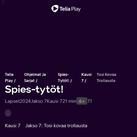
Tärkeä viesti
Telia
Ohjelmat Ja
Spies-
Kausi
Tosi Kovaa
Play
Sarjat
Tytöt!
7
Trollausta
Spies-tytöt!
Lapset
2024
Jakso 7
Kausi 7
21 min
6+
7.1
Kausi 7
Jakso 7: Tosi kovaa trollausta