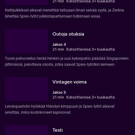
21 min
Katsottavissa 3+ kuukautta
Nettijulkkikset alkavat menettää taitojaan ilman selvää syytä, ja Zerlina
lähettää Spies-tytöt julkkistapahtumaan tutkimaan asiaa.
Outoja otuksia
Jakso 4
21 min
Katsottavissa 3+ kuukautta
Tuore pelisovellus herää henkiin ja uusi kyberpahis päästää Singaporeen
jättimäisiä, pelottavia olioita, jotka saavat Spies-tytötkin liemeen.
Vintagen voima
Jakso 5
21 min
Katsottavissa 3+ kuukautta
Leivänpaahdin hyökkää Mandyn kimppuun ja Spies-tytöt alkavat
selvittää, miksi kodinkoneet kapinoivat.
Testi