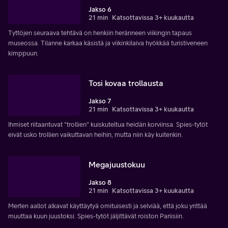
Jakso 6
21 min
Katsottavissa 3+ kuukautta
Tyttöjen seuraava tehtävä on henkiin heränneen viikingin tapaus
museossa. Tilanne karkaa käsistä ja viikinkilaiva hyökkää turistiveneen
kimppuun.
Tosi kovaa trollausta
Jakso 7
21 min
Katsottavissa 3+ kuukautta
Ihmiset riitaantuvat "trollien" kuiskuteltua heidän korviinsa. Spies-tytöt
eivät usko trollien vaikuttavan heihin, mutta niin käy kuitenkin.
Megajuustokuu
Jakso 8
21 min
Katsottavissa 3+ kuukautta
Merten aallot alkavat käyttäytyä omituisesti ja selviää, että joku yrittää
muuttaa kuun juustoksi. Spies-tytöt jäljittävät roiston Pariisiin.