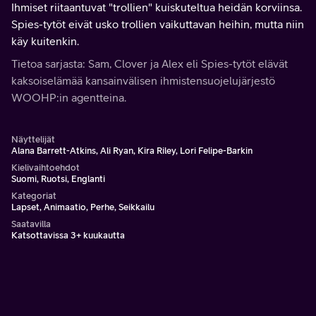
Ihmiset riitaantuvat "trollien" kuiskuteltua heidän korviinsa.
Spies-tytöt eivät usko trollien vaikuttavan heihin, mutta niin
käy kuitenkin.
Tietoa sarjasta: Sam, Clover ja Alex eli Spies-tytöt elävät
kaksoiselämää kansainvälisen ihmistensuojelujärjestö
WOOHP:in agentteina.
Näyttelijät
Alana Barrett-Atkins, Ali Ryan, Kira Riley, Lori Felipe-Barkin
Kielivaihtoehdot
Suomi, Ruotsi, Englanti
Kategoriat
Lapset, Animaatio, Perhe, Seikkailu
Saatavilla
Katsottavissa 3+ kuukautta