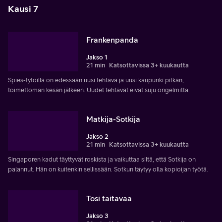
Kausi 7
Frankenpanda
Jakso 1
21 min
Katsottavissa 3+ kuukautta
Spies-tytöillä on edessään uusi tehtävä ja uusi kaupunki pitkän,
toimettoman kesän jälkeen. Uudet tehtävät eivät suju ongelmitta.
Matkija-Sotkija
Jakso 2
21 min
Katsottavissa 3+ kuukautta
Singaporen kadut täyttyvät roskista ja vaikuttaa siltä, että Sotkija on
palannut. Hän on kuitenkin sellissään. Sotkun täytyy olla kopioijan työtä.
Tosi taitavaa
Jakso 3