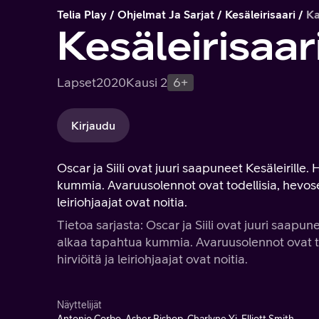
Telia Play
Ohjelmat Ja Sarjat
Kesäleirisaari
Ka
Kesäleirisaar
Lapset
2020
Kausi 2
6+
Kirjaudu
Oscar ja Siili ovat juuri saapuneet Kesäleirill
kummia. Avaruusolennot ovat todellisia, hevoset 
leiriohjaajat ovat noitia.
Tietoa sarjasta: Oscar ja Siili ovat juuri saapu
alkaa tapahtua kummia. Avaruusolennot ovat tode
hirviöitä ja leiriohjaajat ovat noitia.
Näyttelijät