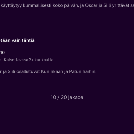
käyttäytyy kummallisesti koko päivän, ja Oscar ja Siili yrittävät s
etään vain tähtiä
 10
n
Katsottavissa 3+ kuukautta
 ja Siili osallistuvat Kuninkaan ja Patun häihin.
10 / 20 jaksoa