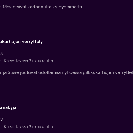
 ja Max etsivät kadonnutta kylpyammetta.
ukarhujen verryttely
 8
n
Katsottavissa 3+ kuukautta
r ja Susie joutuvat odottamaan yhdessä pilkkukarhujen verryttel
anäkyjä
 9
n
Katsottavissa 3+ kuukautta