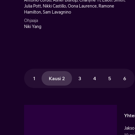
Antonio Corbo, Asher Bishop, Charlyne Yi, Elliott Smith,
Julia Pott, Nikki Castillo, Oona Laurence, Ramone
Hamilton, Sam Lavagnino
Ohjaaja
Niki Yang
1
Kausi 2
3
4
5
6
Yhte
Jakso