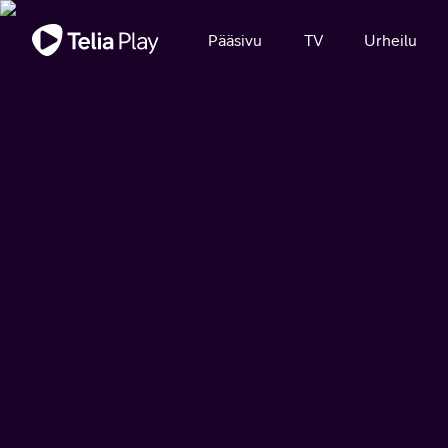
Tärkeä viesti
Pääsivu
TV
Urheilu