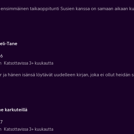
n ensimmäinen taikaoppitunti Susien kanssa on samaan aikaan kuin
eli-Tane
 6
n
Katsottavissa 3+ kuukautta
 ja hänen isänsä löytävät uudelleen kirjan, joka ei ollut heidän 
 karkuteillä
 7
n
Katsottavissa 3+ kuukautta