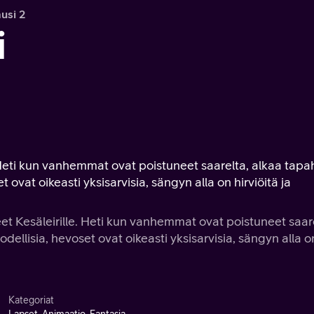
usi 2
i
e. Heti kun vanhemmat ovat poistuneet saarelta, alkaa tapa
ovat oikeasti yksisarvisia, sängyn alla on hirviöitä ja
neet Kesäleirille. Heti kun vanhemmat ovat poistuneet saar
llisia, hevoset ovat oikeasti yksisarvisia, sängyn alla o
Kategoriat