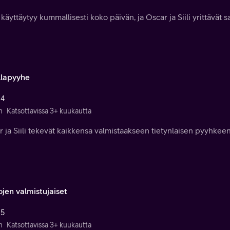
käyttäytyy kummallisesti koko päivän, ja Oscar ja Siili yrittävät s
illapyyhe
 4
n
Katsottavissa 3+ kuukautta
 ja Siili tekevät kaikkensa valmistaakseen tietynlaisen pyyhkeen
ojen valmistujaiset
 5
n
Katsottavissa 3+ kuukautta