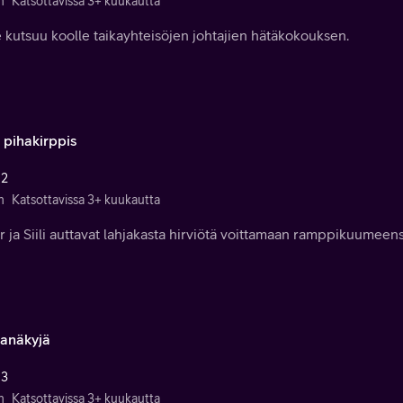
n
Katsottavissa 3+ kuukautta
 kutsuu koolle taikayhteisöjen johtajien hätäkokouksen.
 pihakirppis
 2
n
Katsottavissa 3+ kuukautta
 ja Siili auttavat lahjakasta hirviötä voittamaan ramppikuumeens
anäkyjä
 3
n
Katsottavissa 3+ kuukautta