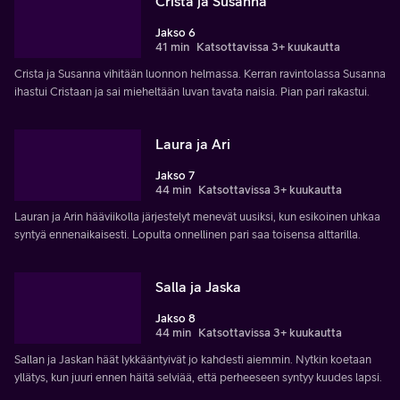
Crista ja Susanna
Jakso 6
41 min
Katsottavissa 3+ kuukautta
Crista ja Susanna vihitään luonnon helmassa. Kerran ravintolassa Susanna
ihastui Cristaan ja sai mieheltään luvan tavata naisia. Pian pari rakastui.
Laura ja Ari
Jakso 7
44 min
Katsottavissa 3+ kuukautta
Lauran ja Arin hääviikolla järjestelyt menevät uusiksi, kun esikoinen uhkaa
syntyä ennenaikaisesti. Lopulta onnellinen pari saa toisensa alttarilla.
Salla ja Jaska
Jakso 8
44 min
Katsottavissa 3+ kuukautta
Sallan ja Jaskan häät lykkääntyivät jo kahdesti aiemmin. Nytkin koetaan
yllätys, kun juuri ennen häitä selviää, että perheeseen syntyy kuudes lapsi.