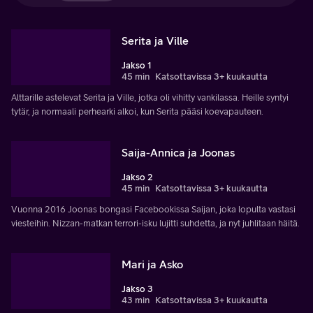
Serita ja Ville
Jakso 1
45 min
Katsottavissa 3+ kuukautta
Alttarille astelevat Serita ja Ville, jotka oli vihitty vankilassa. Heille syntyi
tytär, ja normaali perhearki alkoi, kun Serita pääsi koevapauteen.
Saija-Annica ja Joonas
Jakso 2
45 min
Katsottavissa 3+ kuukautta
Vuonna 2016 Joonas bongasi Facebookissa Saijan, joka lopulta vastasi
viesteihin. Nizzan-matkan terrori-isku lujitti suhdetta, ja nyt juhlitaan häitä.
Mari ja Asko
Jakso 3
43 min
Katsottavissa 3+ kuukautta