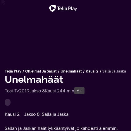
Tärkeä viesti
Telia Play
Ohjelmat Ja Sarjat
Unelmahäät
Kausi 2
Salla Ja Jaska
Unelmahäät
Tosi-Tv
2019
Jakso 8
Kausi 2
44 min
6+
Kausi 2
Jakso 8: Salla ja Jaska
Sallan ja Jaskan häät lykkääntyivät jo kahdesti aiemmin.