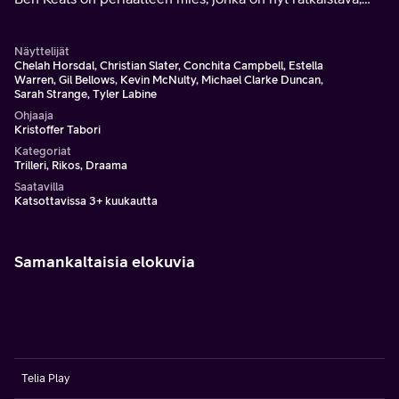
onko lojaalisuus työnantajalle tärkeämpää kuin oman
perheen hyvinvointi.
Näyttelijät
Chelah Horsdal, Christian Slater, Conchita Campbell, Estella
Warren, Gil Bellows, Kevin McNulty, Michael Clarke Duncan,
Sarah Strange, Tyler Labine
Ohjaaja
Kristoffer Tabori
Kategoriat
Trilleri, Rikos, Draama
Saatavilla
Katsottavissa 3+ kuukautta
Samankaltaisia elokuvia
Telia Play