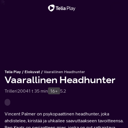
Tärkeä viesti
Telia Play
Elokuvat
Vaarallinen Headhunter
Vaarallinen Headhunter
Trilleri
2004
1 t 35 min
16+
5.2
Vincent Palmer on psykopaattinen headhunter, joka
ahdistelee, kiristää ja uhkailee saavuttaakseen tavoitteensa.
Ben Keats on periaatteen mies, jonka on nyt ratkaistava,