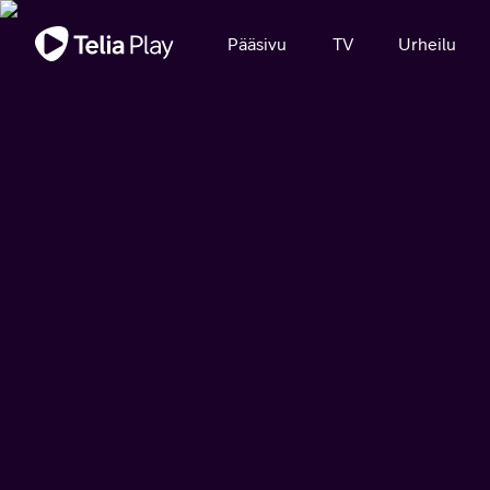
Tärkeä viesti
Pääsivu
TV
Urheilu