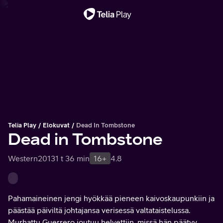
Tärkeä viesti
Telia Play
Elokuvat
Dead In Tombstone
Dead in Tombstone
Western
2013
1 t 36 min
16+
4.8
Pahamaineinen jengi hyökkää pieneen kaivoskaupunkiin ja
päästää päiviltä johtajansa verisessä valtataistelussa.
Murhattu Guerrero joutuu helvettiin, missä hän päätyy