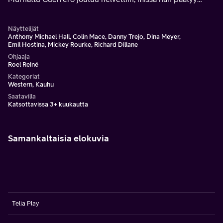
kasvotusten itsensä pimeyden herran kanssa.
Näyttelijät
Anthony Michael Hall, Colin Mace, Danny Trejo, Dina Meyer,
Emil Hostina, Mickey Rourke, Richard Dillane
Ohjaaja
Roel Reiné
Kategoriat
Western, Kauhu
Saatavilla
Katsottavissa 3+ kuukautta
Samankaltaisia elokuvia
Telia Play