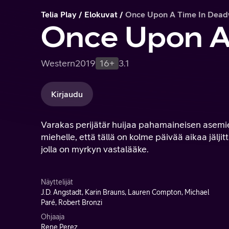
Telia Play
Elokuvat
Once Upon A Time In Dea
Once Upon A
Western
2019
16+
3.1
Kirjaudu
Varakas perijätär huijaa pahamaineisen asemi
miehelle, että tällä on kolme päivää aikaa jälji
jolla on myrkyn vastalääke.
Näyttelijät
J.D. Angstadt, Karin Brauns, Lauren Compton, Michael
Paré, Robert Bronzi
Ohjaaja
Rene Perez