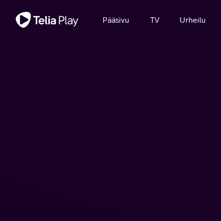
Tärkeä viesti
Pääsivu
TV
Urheilu