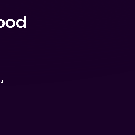
ood
ja