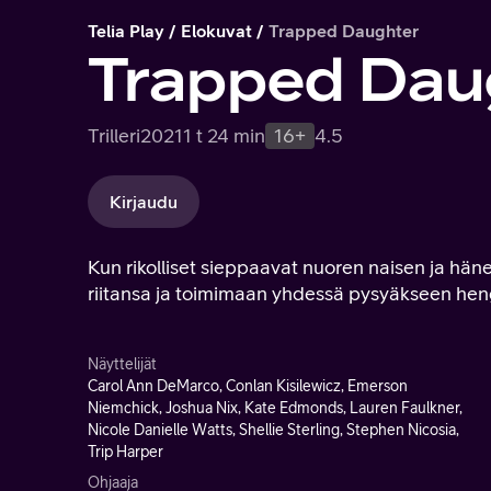
Telia Play
Elokuvat
Trapped Daughter
Trapped Dau
Trilleri
2021
1 t 24 min
16+
4.5
Kirjaudu
Kun rikolliset sieppaavat nuoren naisen ja hä
riitansa ja toimimaan yhdessä pysyäkseen heng
Näyttelijät
Carol Ann DeMarco, Conlan Kisilewicz, Emerson
Niemchick, Joshua Nix, Kate Edmonds, Lauren Faulkner,
Nicole Danielle Watts, Shellie Sterling, Stephen Nicosia,
Trip Harper
Ohjaaja