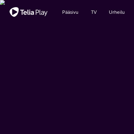
Tärkeä viesti
Pääsivu
TV
Urheilu