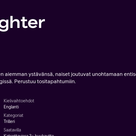
ghter
nen aiemman ystävänsä, naiset joutuvat unohtamaan entis
issä. Perustuu tositapahtumiin.
Kielivaihtoehdot
Englanti
Kategoriat
Trilleri
Saatavilla