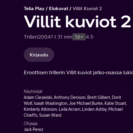
Telia Play
Elokuvat
Villit Kuviot 2
Villit kuviot 2
Trilleri
2004
1 t 31 min
16+
4.5
Kirjaudu
Eroottisen trillerin Villit kuviot jatko-osassa lu
Näyttelijät
Adam Ciesielski, Anthony Denison, Brett Gilbert, Dorit
Wolf, Isaiah Washington, Joe Michael Burke, Katie Stuart,
Kimberly Atkinson, Leila Arcieri, Linden Ashby, Michael
Chieffo, Susan Ward
Ohjaaja
Jack Perez