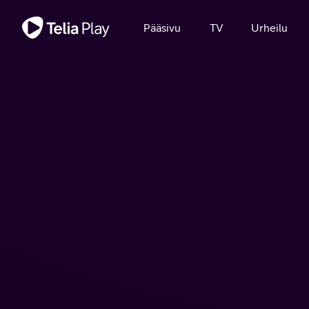
Tärkeä viesti
Pääsivu
TV
Urheilu