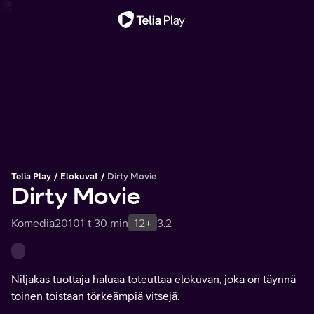
Tärkeä viesti
Telia Play
Elokuvat
Dirty Movie
Dirty Movie
Komedia
2010
1 t 30 min
12+
3.2
Niljakas tuottaja haluaa toteuttaa elokuvan, joka on täynnä
toinen toistaan törkeämpiä vitsejä.