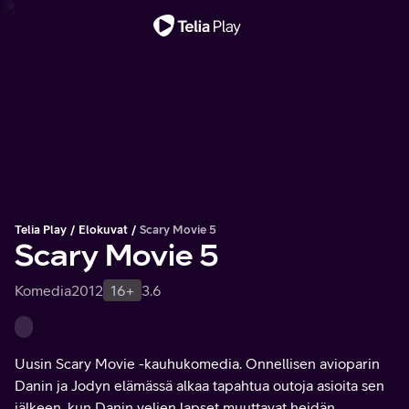
Tärkeä viesti
Telia Play
Elokuvat
Scary Movie 5
Scary Movie 5
Komedia
2012
16+
3.6
Uusin Scary Movie -kauhukomedia. Onnellisen avioparin
Danin ja Jodyn elämässä alkaa tapahtua outoja asioita sen
jälkeen, kun Danin veljen lapset muuttavat heidän