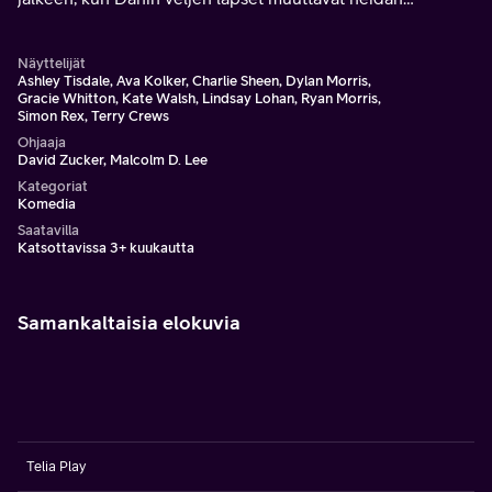
luokseen. Lapset ovat viettäneet kolme vuotta yksin
metsässä.
Näyttelijät
Ashley Tisdale, Ava Kolker, Charlie Sheen, Dylan Morris,
Gracie Whitton, Kate Walsh, Lindsay Lohan, Ryan Morris,
Simon Rex, Terry Crews
Ohjaaja
David Zucker, Malcolm D. Lee
Kategoriat
Komedia
Saatavilla
Katsottavissa 3+ kuukautta
Samankaltaisia elokuvia
Telia Play