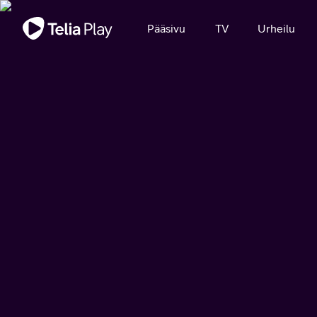
Tärkeä viesti
Pääsivu
TV
Urheilu