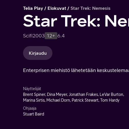
Telia Play
Elokuvat
Star Trek: Nemesis
Star Trek: N
Scifi
2003
12+
6.4
Kirjaudu
Enterprisen miehistö lähetetään keskustelema
Näyttelijät
Brent Spiner, Dina Meyer, Jonathan Frakes, LeVar Burton,
Marina Sirtis, Michael Dorn, Patrick Stewart, Tom Hardy
Ohjaaja
Stuart Baird