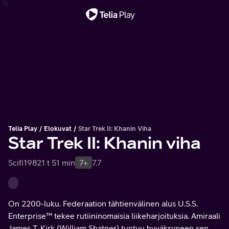
Tärkeä viesti
Telia Play
Elokuvat
Star Trek II: Khanin Viha
Star Trek II: Khanin viha
Scifi
1982
1 t 51 min
7+
7.7
On 2200-luku. Federaation tähtienvälinen alus U.S.S.
Enterprise™ tekee rutiininomaisia liikeharjoituksia. Amiraali
James T. Kirk (William Shatner) tuntuu hyväksyneen sen,