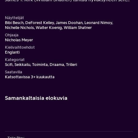
että tämä tarkastus voi hyvinkin olla hänen uransa
viimeinen avaruustehtävä.
Näyttelijät
Bibi Besch, DeForest Kelley, James Doohan, Leonard Nimoy,
Nichelle Nichols, Walter Koenig, William Shatner
Ohjaaja
Nicholas Meyer
Kielivaihtoehdot
Englanti
Kategoriat
Scifi, Seikkailu, Toiminta, Draama, Trilleri
Saatavilla
Katsottavissa 3+ kuukautta
Samankaltaisia elokuvia