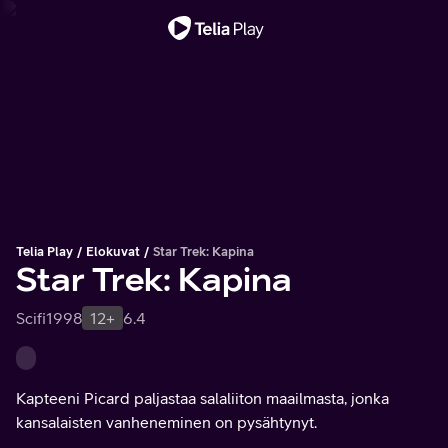
Tärkeä viesti
Telia Play
Elokuvat
Star Trek: Kapina
Star Trek: Kapina
Scifi
1998
12+
6.4
Kapteeni Picard paljastaa salaliiton maailmasta, jonka
kansalaisten vanheneminen on pysähtynyt.