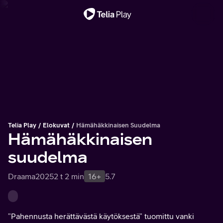
Tärkeä viesti
Telia Play
Elokuvat
Hämähäkkinaisen Suudelma
Hämähäkkinaisen
suudelma
Draama
2025
2 t 2 min
16+
5.7
”Pahennusta herättävästä käytöksestä” tuomittu vanki