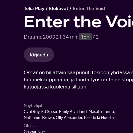
Telia Play
Elokuvat
Enter The Void
Enter the Vo
Draama
2009
2 t 34 min
16+
7.2
Kirjaudu
Oscar on hiljattain saapunut Tokioon yhdessä 
huumekauppiaana, ja Linda työskentelee stripp
katuojassa kuolemaisillaan.
Näyttelijät
Cyril Roy, Ed Spear, Emily Alyn Lind, Masato Tanno,
Nathaniel Brown, Olly Alexander, Paz de la Huerta
Ohjaaja
Gaspar Noé