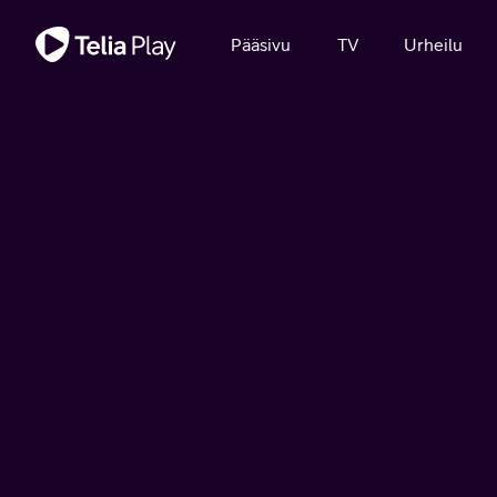
Tärkeä viesti
Pääsivu
TV
Urheilu