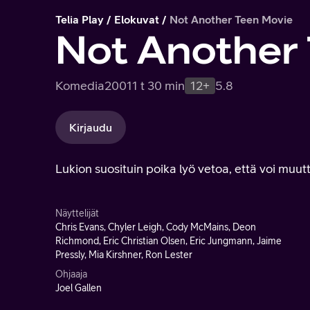
Telia Play
Elokuvat
Not Another Teen Movie
Not Another
Komedia
2001
1 t 30 min
12+
5.8
Kirjaudu
Lukion suosituin poika lyö vetoa, että voi muutt
Näyttelijät
Chris Evans, Chyler Leigh, Cody McMains, Deon
Richmond, Eric Christian Olsen, Eric Jungmann, Jaime
Pressly, Mia Kirshner, Ron Lester
Ohjaaja
Joel Gallen