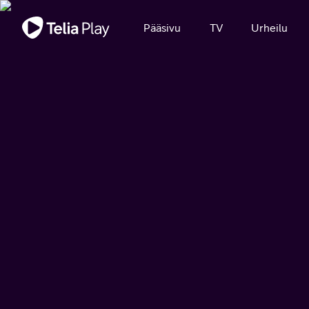
Tärkeä viesti
Pääsivu
TV
Urheilu