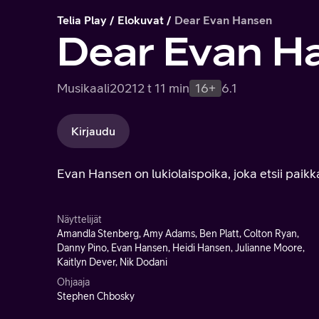
Telia Play
Elokuvat
Dear Evan Hansen
Dear Evan H
Musikaali
2021
2 t 11 min
16+
6.1
Kirjaudu
Evan Hansen on lukiolaispoika, joka etsii paik
Näyttelijät
Amandla Stenberg, Amy Adams, Ben Platt, Colton Ryan,
Danny Pino, Evan Hansen, Heidi Hansen, Julianne Moore,
Kaitlyn Dever, Nik Dodani
Ohjaaja
Stephen Chbosky