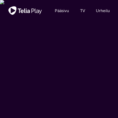
Tärkeä viesti
Pääsivu
TV
Urheilu