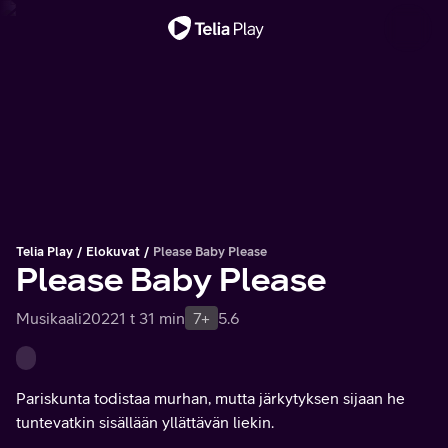
Tärkeä viesti
Telia Play
Elokuvat
Please Baby Please
Please Baby Please
Musikaali
2022
1 t 31 min
7+
5.6
Pariskunta todistaa murhan, mutta järkytyksen sijaan he
tuntevatkin sisällään yllättävän liekin.