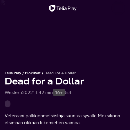
Tärkeä viesti
Telia Play
Elokuvat
Dead For A Dollar
Dead for a Dollar
Western
2022
1 t 42 min
16+
5.4
Veteraani palkkionmetsästäjä suuntaa syvälle Meksikoon
etsimään rikkaan liikemiehen vaimoa.