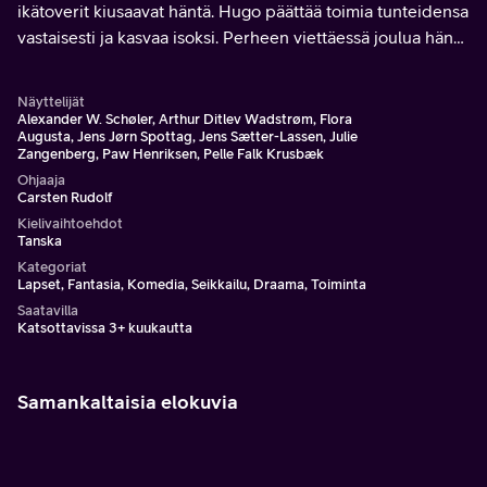
ikätoverit kiusaavat häntä. Hugo päättää toimia tunteidensa
vastaisesti ja kasvaa isoksi. Perheen viettäessä joulua hän
kuitenkin toteaa hotellissa asuskelevan tonttuja.
Näyttelijät
Alexander W. Schøler, Arthur Ditlev Wadstrøm, Flora
Augusta, Jens Jørn Spottag, Jens Sætter-Lassen, Julie
Zangenberg, Paw Henriksen, Pelle Falk Krusbæk
Ohjaaja
Carsten Rudolf
Kielivaihtoehdot
Tanska
Kategoriat
Lapset, Fantasia, Komedia, Seikkailu, Draama, Toiminta
Saatavilla
Katsottavissa 3+ kuukautta
Samankaltaisia elokuvia