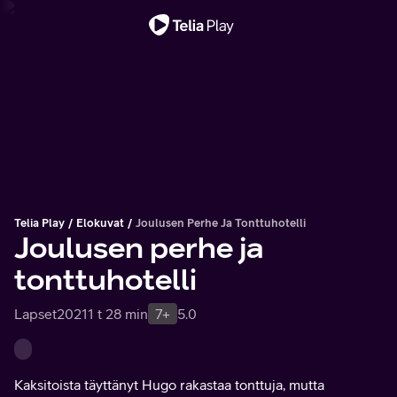
Tärkeä viesti
Telia Play
Elokuvat
Joulusen Perhe Ja Tonttuhotelli
Joulusen perhe ja
tonttuhotelli
Lapset
2021
1 t 28 min
7+
5.0
Kaksitoista täyttänyt Hugo rakastaa tonttuja, mutta