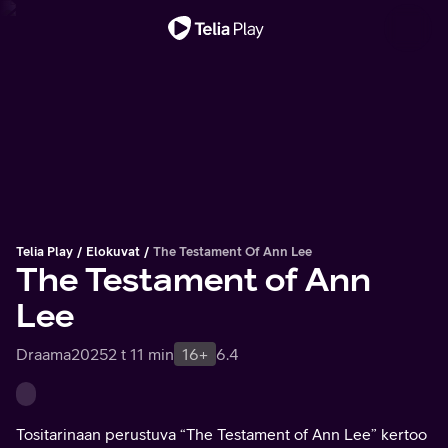
Tärkeä viesti
Telia Play
Elokuvat
The Testament Of Ann Lee
The Testament of Ann
Lee
Draama
2025
2 t 11 min
16+
6.4
Tositarinaan perustuva “The Testament of Ann Lee” kertoo