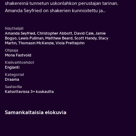
shakereinä tunnetun uskonlahkon perustajan tarinan.
Amanda Seyfried on shakerien kunnioitettu ja
lannistumaton johtaja, joka saarnaa sukupuolista- ja
sosiaalista tasa-arvoa.
Näyttelijät
Amanda Seyfried, Christopher Abbott, David Cale, Jamie
Bogyo, Lewis Pullman, Matthew Beard, Scott Handy, Stacy
Martin, Thomasin McKenzie, Viola Prettejohn
Ohjaaja
Mona Fastvold
Kielivaihtoehdot
Englanti
Kategoriat
Draama
Saatavilla
Katsottavissa 3+ kuukautta
Samankaltaisia elokuvia