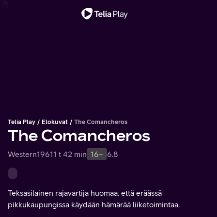
Tärkeä viesti
Telia Play
Elokuvat
The Comancheros
The Comancheros
Western
1961
1 t 42 min
16+
6.8
Teksasilainen rajavartija huomaa, että eräässä
pikkukaupungissa käydään hämärää liiketoimintaa.