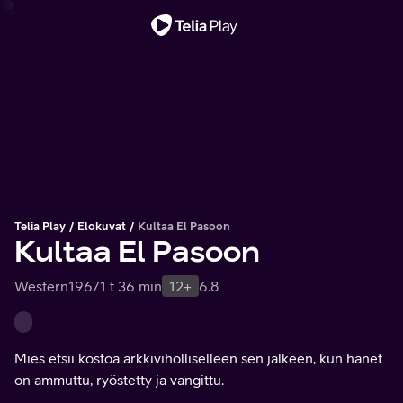
Tärkeä viesti
Telia Play
Elokuvat
Kultaa El Pasoon
Kultaa El Pasoon
Western
1967
1 t 36 min
12+
6.8
Mies etsii kostoa arkkiviholliselleen sen jälkeen, kun hänet
on ammuttu, ryöstetty ja vangittu.