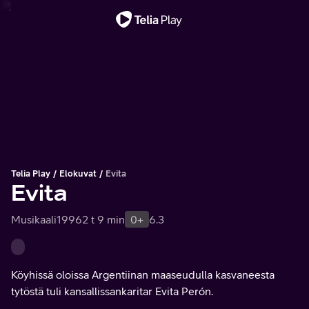
Tärkeä viesti
Telia Play
Elokuvat
Evita
Evita
Musikaali
1996
2 t 9 min
0+
6.3
Köyhissä oloissa Argentiinan maaseudulla kasvaneesta
tytöstä tuli kansallissankaritar Evita Perón.