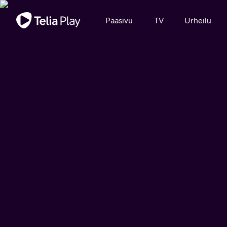
Tärkeä viesti
Pääsivu
TV
Urheilu