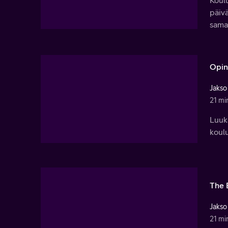
Koulu
päivä
sama
Opint
Jakso
21 mi
Luuka
koulu
The 
Jakso
21 mi