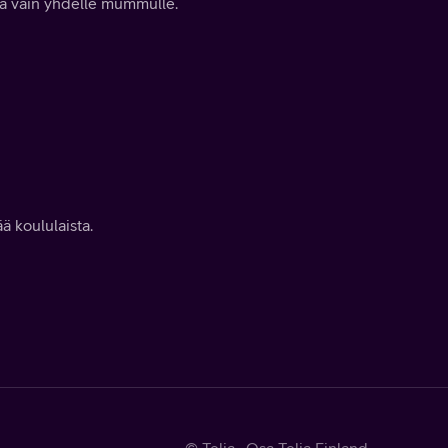
laa vain yhdelle mummulle.
ä koululaista.