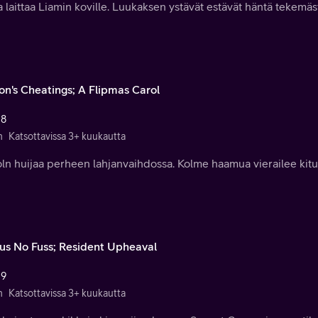
 laittaa Liamin koville. Luukaksen ystävät estävät häntä tekemä
on's Cheatings; A Flipmas Carol
 8
n
Katsottavissa 3+ kuukautta
ln huijaa perheen lahjanvaihdossa. Kolme haamua vierailee kitup
us No Fuss; Resident Upheaval
 9
n
Katsottavissa 3+ kuukautta