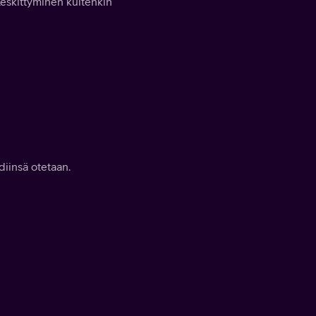
eskittyminen kuitenkin
iinsä otetaan.