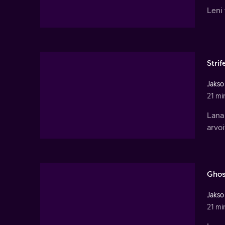
Leni 
Strif
Jakso
21 mi
Lana
arvoi
Ghos
Jakso
21 mi