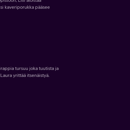
stoon, Lilli aloittaa
eksi kaveriporukka pääsee
appia tursuu joka tuutista ja
 Laura yrittää itsenäistyä.