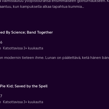
a valmistautuu yliopistouransa ensimmäiseen golfturnaukseen. K
aantuu, kun kampuksella alkaa tapahtua kummia...
ded By Science; Band Together
 6
n
Katsottavissa 3+ kuukautta
 on modernin tieteen ihme. Lunan on päätettävä, ketä hänen bänd
Pie Kid; Saved by the Spell
 7
n
Katsottavissa 3+ kuukautta