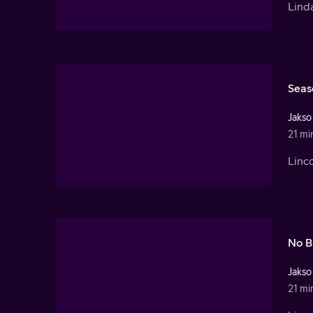
Linda
Seas
Jakso
21 mi
Linco
No B
Jakso
21 mi