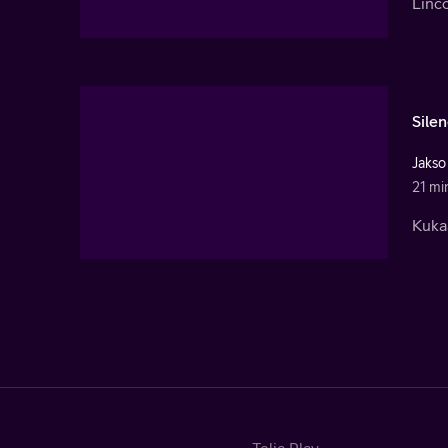
Linco
Sile
Jakso
21 mi
Kukaa