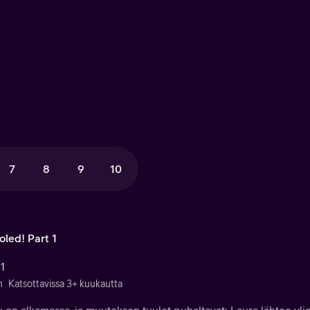
7
8
9
10
oled! Part 1
 1
n
Katsottavissa 3+ kuukautta