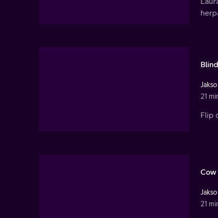
Laur
herp
Blin
Jakso
21 mi
Flip
Cow 
Jakso
21 mi