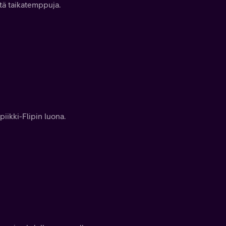
stä taikatemppuja.
iikki-Flipin luona.