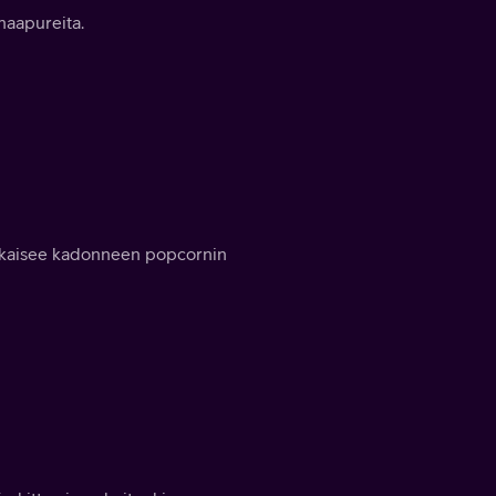
 naapureita.
atkaisee kadonneen popcornin