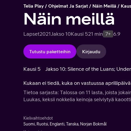
Telia Play
Ohjelmat Ja Sarjat
Näin Meillä
Kaus
Näin meillä
Lapset
2021
Jakso 10
Kausi 5
21 min
7+
6.9
Tutustu paketteihin
Kirjaudu
Kausi 5
Jakso 10: Silence of the Luans; Und
Kukaan ei tiedä, kuka on vastuussa aprillipäivän
Tietoa sarjasta: Talossa on 11 lasta, joista jo
Luukas, keksii nokkelia keinoja selviytyä kaoo
Kielivaihtoehdot
Suomi, Ruotsi, Englanti, Tanska, Norjan Bokmål