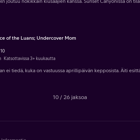
ln joutuu nokikkain kiusaajien kanssa. Sunset Canyonissa on ti
nce of the Luans; Undercover Mom
 10
n
Katsottavissa 3+ kuukautta
n ei tiedä, kuka on vastuussa aprillipäivän kepposista. Äiti esittä
10 / 26 jaksoa