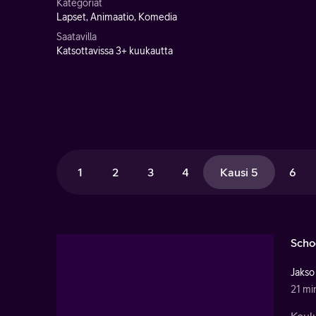
Kategoriat
Lapset, Animaatio, Komedia
Saatavilla
Katsottavissa 3+ kuukautta
1
2
3
4
Kausi 5
6
Scho
Jakso
21 mi