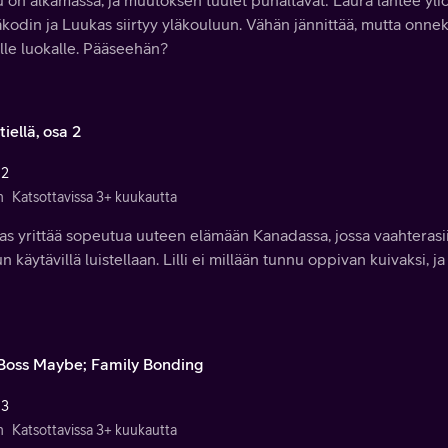
 on alkamassa, ja muutoksen tuulet puhaltavat: Laura lähtee yliopi
kodin ja Luukas siirtyy yläkouluun. Vähän jännittää, mutta onn
lle luokalle. Pääseehän?
iellä, osa 2
 2
n
Katsottavissa 3+ kuukautta
s yrittää sopeutua uuteen elämään Kanadassa, jossa vaahterasiir
n käytävillä luistellaan. Lilli ei millään tunnu oppivan kuivaksi, ja
Boss Maybe; Family Bonding
 3
n
Katsottavissa 3+ kuukautta