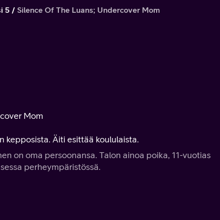
i 5
Silence Of The Luans; Undercover Mom
ercover Mom
 kepposista. Äiti esittää koululaista.
kainen on oma persoonansa. Talon ainoa poika, 11-vuotias
ttisessa perheympäristössä.