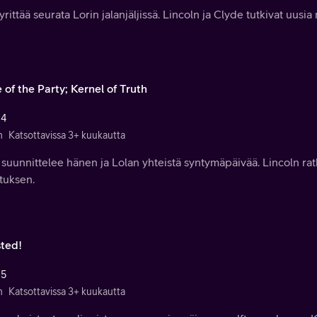
yrittää seurata Lorin jalanjäljissä. Lincoln ja Clyde tutkivat uusia
e of the Party; Kernel of Truth
 4
n
Katsottavissa 3+ kuukautta
 suunnittelee hänen ja Lolan yhteistä syntymäpäivää. Lincoln r
tuksen.
ted!
 5
n
Katsottavissa 3+ kuukautta