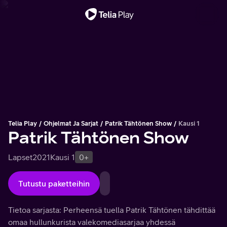
Tärkeä viesti
Telia Play
Ohjelmat Ja Sarjat
Patrik Tähtönen Show
Kausi 1
Patrik Tähtönen Show
Lapset
2021
Kausi 1
0+
Tutustu paketteihin
Tietoa sarjasta: Perheensä tuella Patrik Tähtönen tähdittää
omaa hullunkurista valekomediasarjaa yhdessä