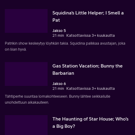
Squidina's Little Helper; I Smell a
Pat
Jakso 5
21 min
Katsottavissa 3+ kuukautta
Patrikin show keskeytyy löyhkän takia. Squidina palkkaa avustajan, joka
on liian hyvä.
Gas Station Vacation; Bunny the
Barbarian
Jakso 6
21 min
Katsottavissa 3+ kuukautta
Tähtiperhe suuntaa lomakohteeseen. Bunny lähtee seikkailulle
unohdettuun aikakauteen.
The Haunting of Star House; Who’s
a Big Boy?