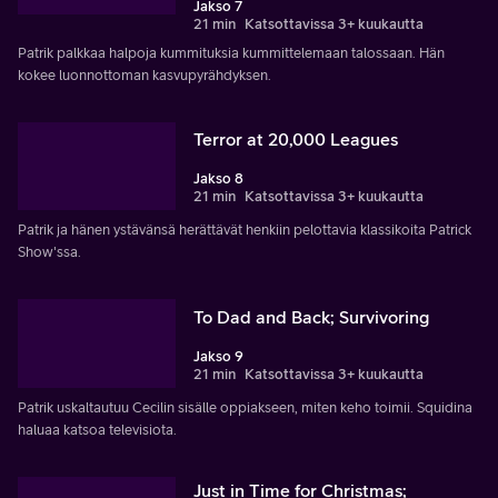
Jakso 7
21 min
Katsottavissa 3+ kuukautta
Patrik palkkaa halpoja kummituksia kummittelemaan talossaan. Hän
kokee luonnottoman kasvupyrähdyksen.
Terror at 20,000 Leagues
Jakso 8
21 min
Katsottavissa 3+ kuukautta
Patrik ja hänen ystävänsä herättävät henkiin pelottavia klassikoita Patrick
Show'ssa.
To Dad and Back; Survivoring
Jakso 9
21 min
Katsottavissa 3+ kuukautta
Patrik uskaltautuu Cecilin sisälle oppiakseen, miten keho toimii. Squidina
haluaa katsoa televisiota.
Just in Time for Christmas;