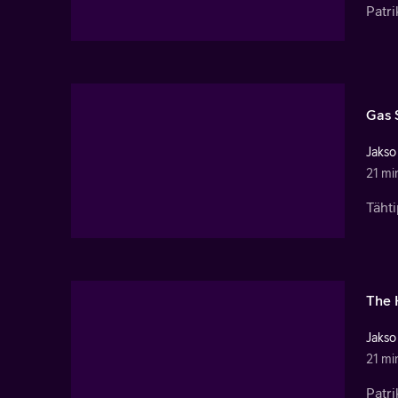
Patri
Gas 
Jakso
21 mi
Täht
The 
Jakso
21 mi
Patr