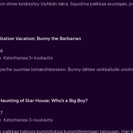
kin show keskeytyy löyhkän takia. Squidina palkkaa avustajan, jok
Station Vacation; Bunny the Barbarian
 6
n
Katsottavissa 3+ kuukautta
iperhe suuntaa lomakohteeseen. Bunny lähtee seikkailulle unoh
Haunting of Star House; Who’s a Big Boy?
 7
n
Katsottavissa 3+ kuukautta
ik palkkaa halpoja kummituksia kummittelemaan talossaan. Hän