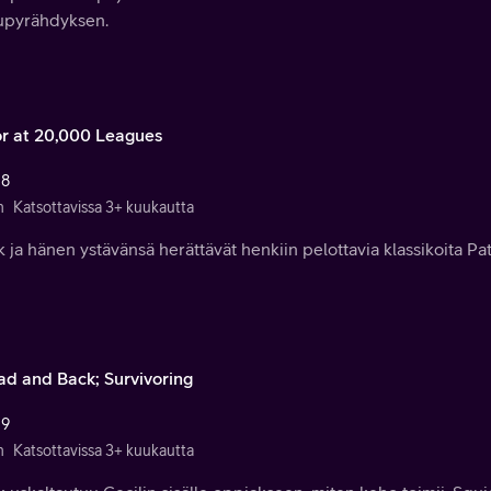
upyrähdyksen.
or at 20,000 Leagues
 8
n
Katsottavissa 3+ kuukautta
k ja hänen ystävänsä herättävät henkiin pelottavia klassikoita Pa
ad and Back; Survivoring
 9
n
Katsottavissa 3+ kuukautta