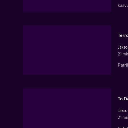
kasv
Terr
Jakso
21 mi
Patri
To D
Jakso
21 mi