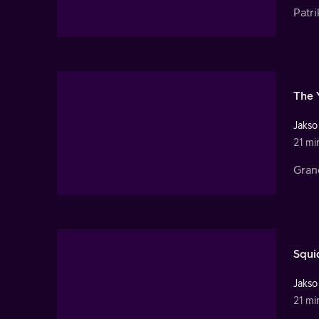
Patri
The 
Jakso
21 mi
Gran
Squid
Jakso
21 mi