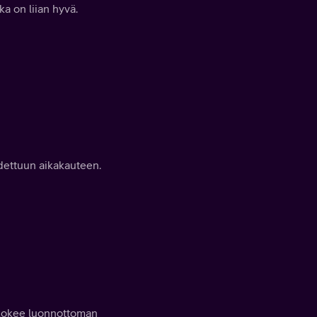
a on liian hyvä.
dettuun aikakauteen.
 kokee luonnottoman