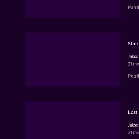
Patr
Stai
Jakso
21 mi
Patri
Lost
Jakso
21 mi