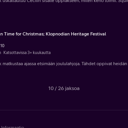
k uskaltautuu Cecilin sisälle oppiakseen, miten keho toimii. Squi
 in Time for Christmas; Klopnodian Heritage Festival
 10
n
Katsottavissa 3+ kuukautta
k matkustaa ajassa etsimään joululahjoja. Tähdet oppivat heidän 
10 / 26 jaksoa
Informaatio