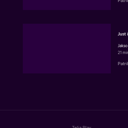
Patri
Just
Jakso
21 mi
Patri
Telia Play