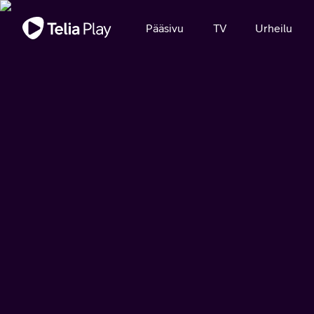
Tärkeä viesti
Pääsivu
TV
Urheilu