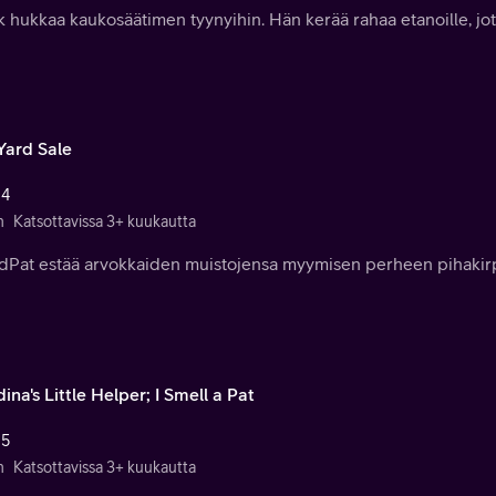
k hukkaa kaukosäätimen tyynyihin. Hän kerää rahaa etanoille, jotk
Yard Sale
 4
n
Katsottavissa 3+ kuukautta
dPat estää arvokkaiden muistojensa myymisen perheen pihakirp
ina's Little Helper; I Smell a Pat
 5
n
Katsottavissa 3+ kuukautta