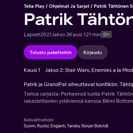
Telia Play
Ohjelmat Ja Sarjat
Patrik Tähtönen 
Patrik Täht
Lapset
2021
Jakso 2
Kausi 1
21 min
0+
Tutustu paketteihin
Kirjaudu
Kausi 1
Jakso 2: Stair Wars; Enemies a la Mo
Patrik ja GrandPat aiheuttavat konfliktin. Tähti
Tietoa sarjasta: Perheensä tuella Patrik Täht
rakastettavien ystäviensä kanssa Bikini Bottom
Kielivaihtoehdot
Suomi, Ruotsi, Englanti, Tanska, Norjan Bokmål