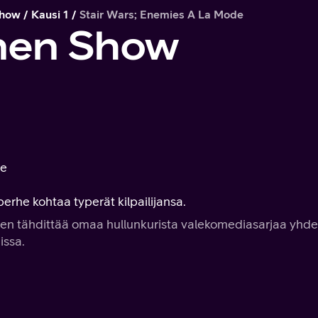
Show
Kausi 1
Stair Wars; Enemies A La Mode
önen Show
de
perhe kohtaa typerät kilpailijansa.
önen tähdittää omaa hullunkurista valekomediasarjaa yhd
issa.