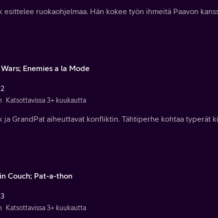
ik esittelee ruokaohjelmaa. Hän kokee työn ihmeitä Paavon kanss
r Wars; Enemies a la Mode
 2
n
Katsottavissa 3+ kuukautta
k ja GrandPat aiheuttavat konfliktin. Tähtiperhe kohtaa typerät ki
 in Couch; Pat-a-thon
 3
n
Katsottavissa 3+ kuukautta