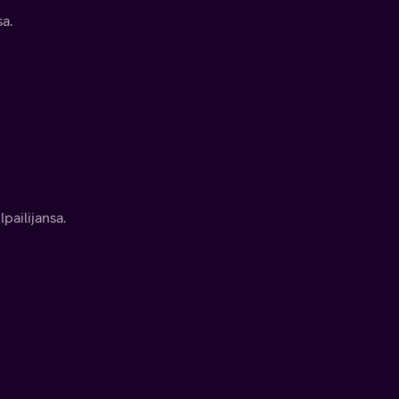
a.
lpailijansa.