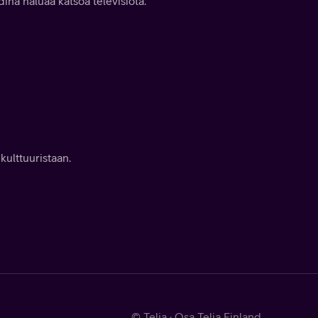
dina haluaa katsoa televisiota.
kulttuuristaan.
© Telia · Osa Telia Finland